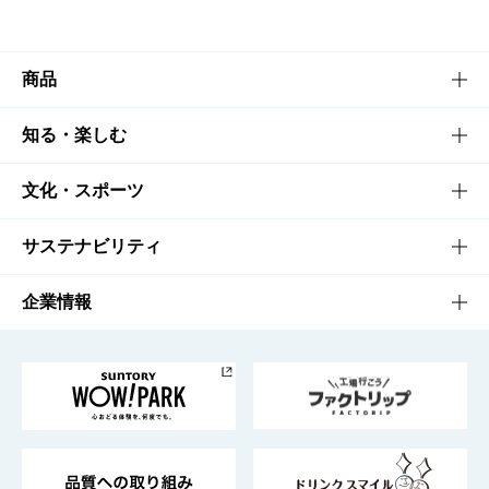
商品
商品TOP
知る・楽しむ
商品一覧
知る・楽しむTOP
文化・スポーツ
商品発売情報
キャンペーン
文化・スポーツTOP
サステナビリティ
栄養成分一覧
工場見学
サントリーホール
サステナビリティTOP
企業情報
お料理・お酒レシピ
サントリー美術館
トップメッセージ
企業情報TOP
地域情報
サントリーサンバーズ大阪
サントリーが考えるサステナビリティ経営
企業概要
東京サントリーサンゴリアス
ESG情報ポータル
グループ企業一覧