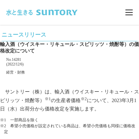
このページの本文へ移動
メニ
ニュースリリース
輸入酒（ウイスキー・リキュール・スピリッツ・焼酎等）の価
格改定について
掲載番号
No.14281
掲載日
(2022/12/6)
カテゴリー
経営・財務
企業名
サントリー（株）は、輸入酒（ウイスキー・リキュール・ス
※1
※2
ピリッツ・焼酎等）
の生産者価格
について、2023年3月1
日（水）出荷分から価格改定を実施します。
※1 一部商品を除く
※2 希望小売価格が設定されている商品は、希望小売価格も同様に価格改
定