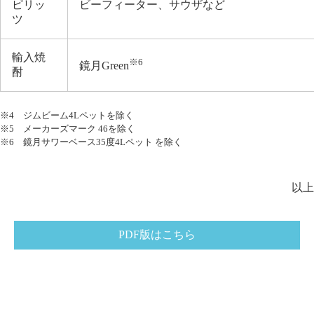
ピリッ
ビーフィーター、サウザなど
ツ
輸入焼
※6
鏡月Green
酎
※4 ジムビーム4Lペットを除く
※5 メーカーズマーク 46を除く
※6 鏡月サワーベース35度4Lペット を除く
以上
PDF版はこちら