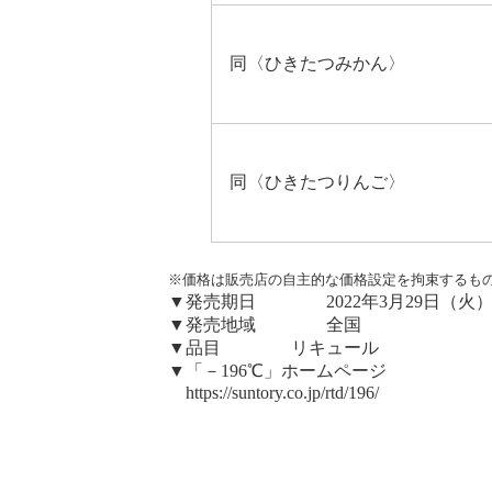
同〈ひきたつみかん〉
同〈ひきたつりんご〉
※価格は販売店の自主的な価格設定を拘束するも
▼発売期日 2022年3月29日（火
▼発売地域 全国
▼品目 リキュール
▼「－196℃」ホームページ
https://suntory.co.jp/rtd/196/