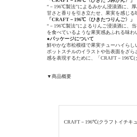
「CRAFT－196℃〈ひきたつみかん〉」
“－196℃製法”によるみかん浸漬酒に
甘さと香りを引き立たせ、果実を感じる
「CRAFT－196℃〈ひきたつりんご〉」
“－196℃製法”によるりんご浸漬酒に
を食べているような果実感あふれる味わ
●パッケージについて
鮮やかな市松模様で果実チューハイらし
ポットスチルのイラストや缶表面をざら
感を表現するために、「CRAFT－196
▼商品概要
CRAFT
－
196℃(クラフトイチキ