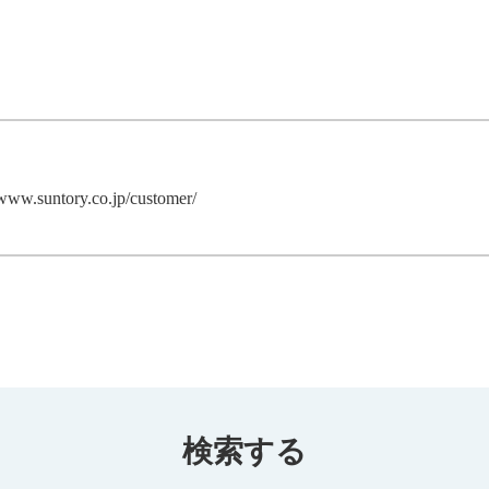
/www.suntory.co.jp/customer/
検索する