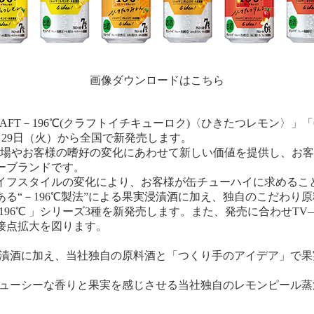
画像ダウンロードはこちら
T－196℃(クラフトイチキューロク)〈ひきたつレモン〉」「C
3月29日（火）から全国で新発売します。
、市場やお客様の嗜好の変化にあわせて新しい価値を提供し、お
ーブランドです。
フスタイルの変化により、お客様が缶チューハイに求めるこ
る“－196℃製法”による果実浸漬酒に加え、独自のこだわり
196℃ 」シリーズ3種を新発売します。また、発売に合わせT
接点拡大を図ります。
の浸漬酒に加え、当社独自の原料酒と「つくり手のアイデア」で
、ジューシーな香りと果実を感じさせる当社独自のレモンピール