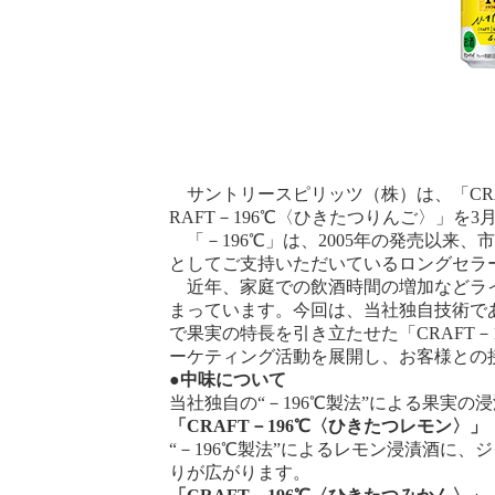
サントリースピリッツ（株）は、「CRAF
RAFT－196℃〈ひきたつりんご〉」を
「－196℃」は、2005年の発売以来
としてご支持いただいているロングセラ
近年、家庭での飲酒時間の増加などライ
まっています。今回は、当社独自技術であ
で果実の特長を引き立たせた「CRAFT－
ーケティング活動を展開し、お客様との
●中味について
当社独自の“－196℃製法”による果実
「CRAFT－196℃〈ひきたつレモン〉」
“－196℃製法”によるレモン浸漬酒に
りが広がります。