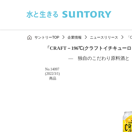
このページの本文へ移動
サントリーTOP
企業情報
ニュースリリース
「
「CRAFT－196℃(クラフトイチキューロ
― 独自のこだわり原料酒と
掲載番号
No.14097
掲載日
(2022/3/1)
カテゴリー
商品