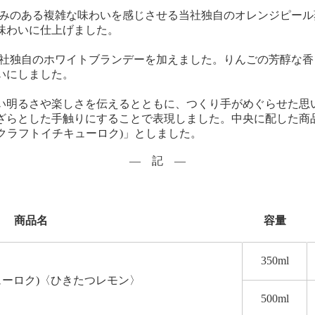
、厚みのある複雑な味わいを感じさせる当社独自のオレンジピー
味わいに仕上げました。
、当社独自のホワイトブランデーを加えました。りんごの芳醇な
いにしました。
い明るさや楽しさを伝えるとともに、つくり手がめぐらせた思
ざらとした手触りにすることで表現しました。中央に配した商
℃(クラフトイチキューロク)」としました。
― 記 ―
商品名
容量
350ml
ューロク)
〈ひきたつレモン〉
500ml