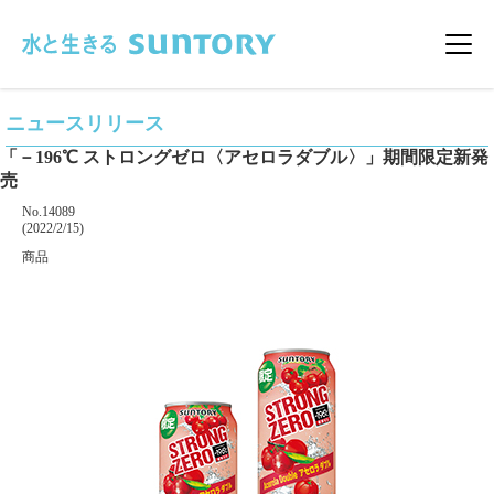
このページの本文へ移動
メニ
ニュースリリース
「－196℃ ストロングゼロ〈アセロラダブル〉」期間限定新発
売
掲載番号
No.14089
掲載日
(2022/2/15)
カテゴリー
商品
企業名