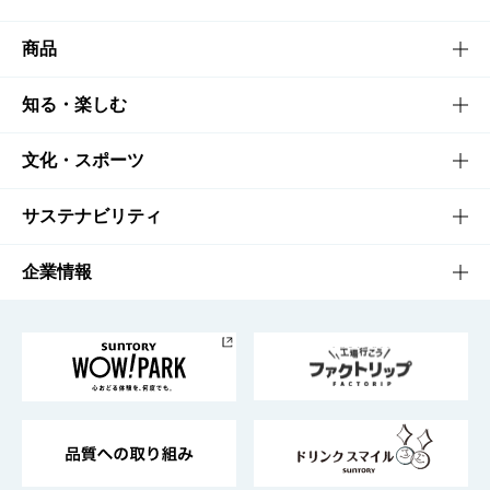
商品
商品TOP
知る・楽しむ
商品一覧
知る・楽しむTOP
文化・スポーツ
商品発売情報
キャンペーン
文化・スポーツTOP
サステナビリティ
栄養成分一覧
工場見学
サントリーホール
サステナビリティTOP
企業情報
お料理・お酒レシピ
サントリー美術館
トップメッセージ
企業情報TOP
地域情報
サントリーサンバーズ大阪
サントリーが考えるサステナビリティ経営
企業概要
東京サントリーサンゴリアス
ESG情報ポータル
グループ企業一覧
サントリースポーツ
サステナビリティストーリーズ
事業所一覧