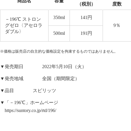
商品名
容量
（税別）
度数
350ml
141
円
－
196
℃ ストロン
グゼロ〈アセロラ
9
％
ダブル〉
500ml
191
円
※価格は販売店の自主的な価格設定を拘束するものではありません。
▼発売期日 2022年5月10日（火）
▼発売地域 全国（期間限定）
▼品目 スピリッツ
▼「－196℃」ホームページ
https://suntory.co.jp/rtd/196/