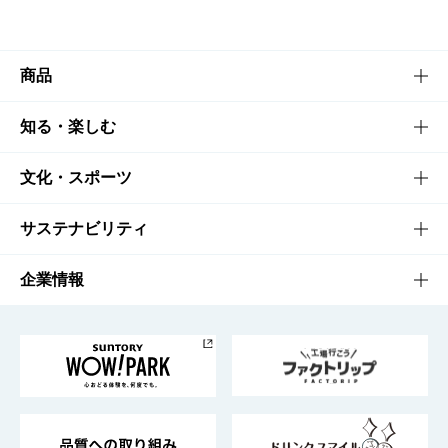
商品
商品TOP
知る・楽しむ
商品一覧
知る・楽しむTOP
文化・スポーツ
商品発売情報
キャンペーン
文化・スポーツTOP
サステナビリティ
栄養成分一覧
工場見学
サントリーホール
サステナビリティTOP
企業情報
お料理・お酒レシピ
サントリー美術館
トップメッセージ
企業情報TOP
地域情報
サントリーサンバーズ大阪
サントリーが考えるサステナビリティ経営
企業概要
東京サントリーサンゴリアス
ESG情報ポータル
グループ企業一覧