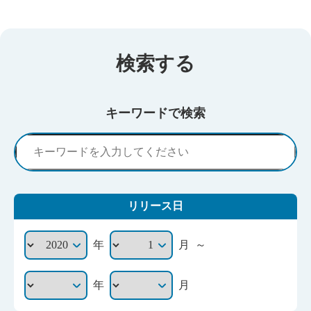
検索する
キーワードで検索
リリース日
～
年
月
年
月