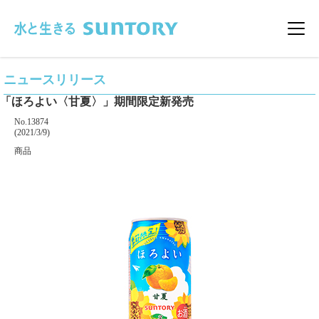
このページの本文へ移動
メニ
ニュースリリース
「ほろよい〈甘夏〉」期間限定新発売
掲載番号
No.13874
掲載日
(2021/3/9)
カテゴリー
商品
企業名