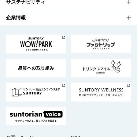
商品発売情報
キャンペーン
文化・スポーツTOP
サステナビリティ
栄養成分一覧
工場見学
サントリーホール
サステナビリティTOP
企業情報
お料理・お酒レシピ
サントリー美術館
トップメッセージ
企業情報TOP
地域情報
サントリーサンバーズ大阪
サントリーが考えるサステナビリティ経営
企業概要
東京サントリーサンゴリアス
ESG情報ポータル
グループ企業一覧
サントリースポーツ
サステナビリティストーリーズ
事業所一覧
採用情報