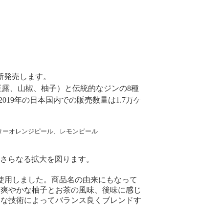
新発売します。
玉露、山椒、柚子）と伝統的なジンの8種
19年の日本国内での販売数量は1.7万ケ
ターオレンジピール、レモンピール
のさらなる拡大を図ります。
を使用しました。商品名の由来にもなって
や爽やかな柚子とお茶の風味、後味に感じ
細な技術によってバランス良くブレンドす