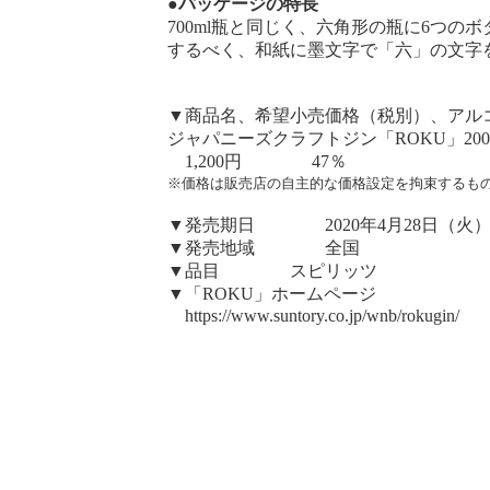
●パッケージの特長
700ml瓶と同じく、六角形の瓶に6つ
するべく、和紙に墨文字で「六」の文字
▼商品名、希望小売価格（税別）、アル
ジャパニーズクラフトジン「ROKU」200
1,200円 47％
※価格は販売店の自主的な価格設定を拘束するも
▼発売期日 2020年4月28日（火
▼発売地域 全国
▼品目 スピリッツ
▼「ROKU」ホームページ
https://www.suntory.co.jp/wnb/rokugin/