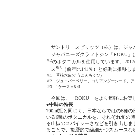
サントリースピリッツ（株）は、ジャパニ
ジャパニーズクラフトジン「ROKU」
※2
のボタニカルを使用しています。201
※3
ース
（前年比141％）と好調に推移し
※1 草根木皮(そうこんもくひ)
※2 ジュニパーベリー、コリアンダーシード、
※3 1ケース＝8.4L
今回は、「ROKU」をより気軽にお楽し
●中味の特長
700ml瓶と同じく、日本ならではの6
いる6種のボタニカルを、それぞれ旬の
る山椒のスパイシーさなどを引き出しま
ることで、複層的で繊細かつスムースな