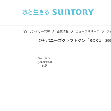
このページの本文へ移動
サントリーTOP
企業情報
ニュースリリース
ジ
ジャパニーズクラフトジン「ROKU」200
掲載番号
No.13635
掲載日
(2020/1/14)
カテゴリー
商品