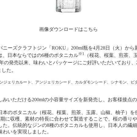
画像ダウンロードはこちら
ーズクラフトジン「ROKU」200ml瓶を4月28日（火）から
※1
は、日本ならではの6種のボタニカル
（桜花、桜葉、煎茶、
7年の発売以来、味わいとパッケージにご好評いただいており、20
ました。
アンジェリカルート、アンジェリカシード、カルダモンシード、シナモン、ビ
みいただける200mlの小容量サイズを新発売し、お客様接点
種の日本のボタニカル（桜花、桜葉、煎茶、玉露、山椒、柚子）
時期に収穫、素材の特長に合わせて製造することで、桜の香り
した。伝統的なジンの8種のボタニカルも使用し、日本人の繊
味わいを実現しました。