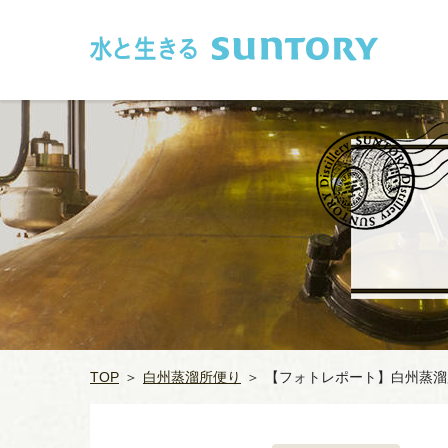
このページの本文へ移動
TOP
＞
白州蒸溜所便り
＞
【フォトレポート】白州蒸溜