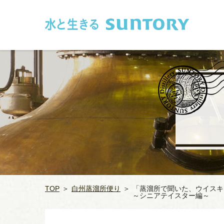
このページの本文へ移動
TOP
＞
白州蒸溜所便り
＞
「蒸溜所で聞いた、ウイスキ
～シニアテイスター編～