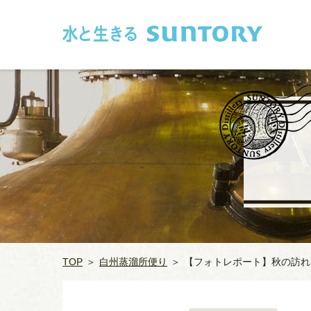
このページの本文へ移動
TOP
＞
白州蒸溜所便り
＞
【フォトレポート】秋の訪れ