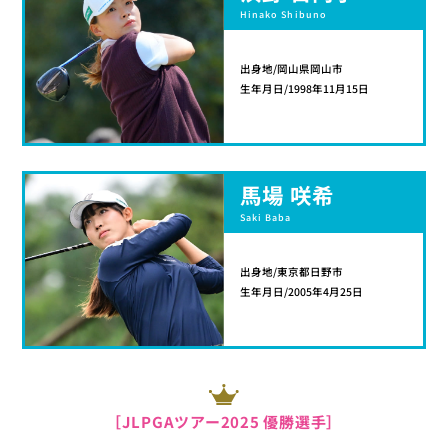
Hinako Shibuno
出身地/岡山県岡山市
生年月日/1998年11月15日
馬場 咲希
Saki Baba
出身地/東京都日野市
生年月日/2005年4月25日
［JLPGAツアー2025 優勝選手］