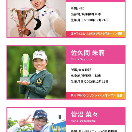
所属/NEC
出身地/兵庫県神戸市
生年月日/2000年12月24日
佐久間 朱莉
Shuri Sakuma
所属/大東建託
出身地/埼玉県川越市
生年月日/2002年12月11日
菅沼 菜々
Nana Suganuma
所属/あいおいニッセイ同和損保