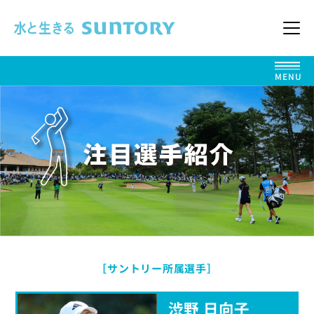
このページの本文へ移動
メニ
MENU
［サントリー所属選手］
渋野 日向子