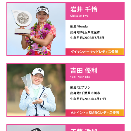
岩井 千怜
Chisato Iwai
所属/Honda
出身地/埼玉県比企郡
生年月日/2002年7月5日
吉田 優利
Yuri Yoshida
所属/エプソン
出身地/千葉県市川市
生年月日/2000年4月17日