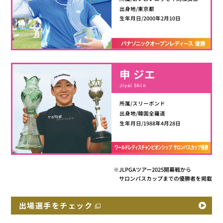
出身地/東京都
生年月日/2000年2月10日
申 ジエ
Jiyai Shin
所属/スリーボンド
出身地/韓国全羅道
生年月日/1988年4月28日
※JLPGAツアー2025開幕戦から
サロンパスカップまでの優勝者を掲載
出場選手をチェック