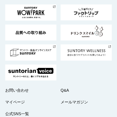
お料理・お酒レシピ
サントリー美術館
トップメッセージ
企業情報TOP
地域情報
サントリーサンバーズ大阪
サントリーが考えるサステナビリティ経営
企業概要
東京サントリーサンゴリアス
ESG情報ポータル
グループ企業一覧
サントリースポーツ
サステナビリティストーリーズ
事業所一覧
採用情報
お問い合わせ
Q&A
マイページ
メールマガジン
公式SNS一覧