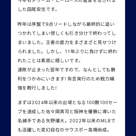
今年もドリーム・ヒーローズの監督を任されま
した田尾安志です。
昨年は序盤で8点リードしながら最終的に追い
つかれてしまい惜しくも引き分けで終わってし
まいました。王者の底力をまざまざと見せつけ
られました。しかし、11年ぶりに負けずに終わ
れたことは素直に嬉しいです。
連敗が止まった翌年ですので、なんとしても勝
利をつかみにいきます! 有言実行のため戦力補
強を敢行しました!
まずは2024年以来の出場となる100勝100セー
ブを達成した佐々岡真司と阪神を優勝に導いた
名捕手である矢野燿大。2022年以来のMLBで
も活躍した変幻自在のサウスポー高橋尚成。