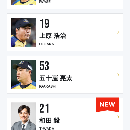
IWASE
19
上原 浩治
UEHARA
53
五十嵐 亮太
IGARASHI
21
和田 毅
T-WADA