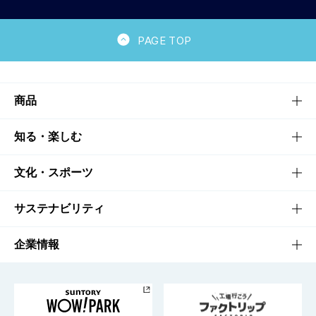
PAGE TOP
商品
商品TOP
知る・楽しむ
商品一覧
知る・楽しむTOP
文化・スポーツ
商品発売情報
キャンペーン
文化・スポーツTOP
サステナビリティ
栄養成分一覧
工場見学
サントリーホール
サステナビリティTOP
企業情報
お料理・お酒レシピ
サントリー美術館
トップメッセージ
企業情報TOP
地域情報
サントリーサンバーズ大阪
サントリーが考えるサステナビリティ経営
企業概要