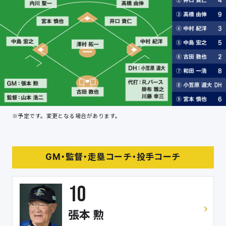
※予定です。変更となる場合があります。
GM
・
監督
・
走塁コーチ
・
投手コーチ
10
張本 勲