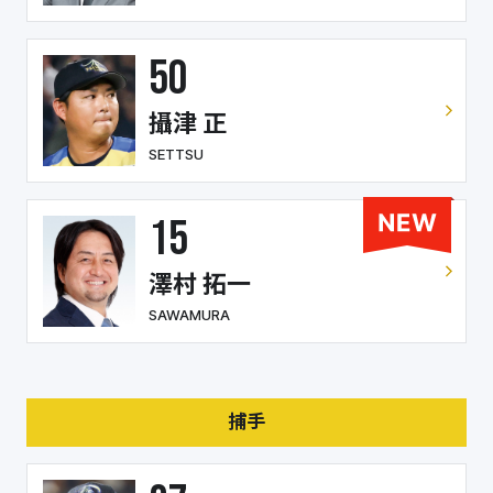
50
攝津 正
SETTSU
15
澤村 拓一
SAWAMURA
捕手