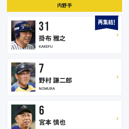
内野手
31
掛布 雅之
KAKEFU
7
野村 謙二郎
NOMURA
6
宮本 慎也