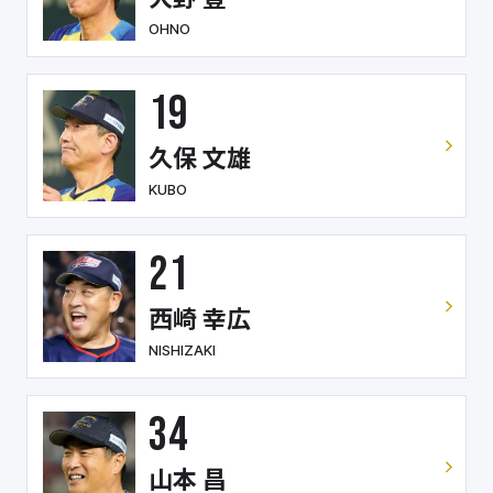
OHNO
19
久保 文雄
KUBO
21
西崎 幸広
NISHIZAKI
34
山本 昌