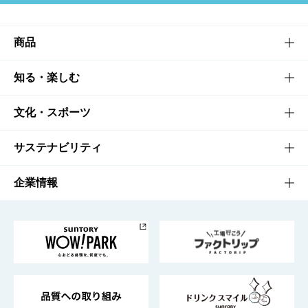
商品
商品TOP
知る・楽しむ
商品一覧
知る・楽しむTOP
文化・スポーツ
商品発売情報
キャンペーン
文化・スポーツTOP
サステナビリティ
栄養成分一覧
工場見学
サントリーホール
サステナビリティTOP
企業情報
お料理・お酒レシピ
サントリー美術館
トップメッセージ
企業情報TOP
地域情報
サントリーサンバーズ大阪
サントリーが考えるサステナビリティ経営
企業概要
東京サントリーサンゴリアス
ESG情報ポータル
グループ企業一覧