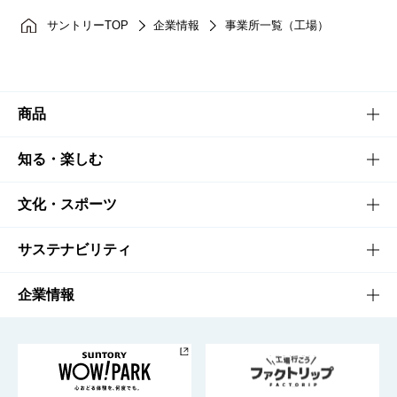
サントリーTOP
企業情報
事業所一覧（工場）
商品
商品TOP
知る・楽しむ
商品一覧
知る・楽しむTOP
文化・スポーツ
商品発売情報
キャンペーン
文化・スポーツTOP
サステナビリティ
栄養成分一覧
工場見学
サントリーホール
サステナビリティTOP
企業情報
お料理・お酒レシピ
サントリー美術館
トップメッセージ
企業情報TOP
地域情報
サントリーサンバーズ大阪
サントリーが考えるサステナビリティ経営
企業概要