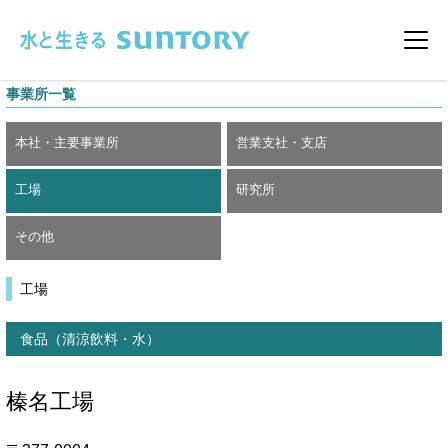
このページの本文へ移動
メニ
本社・主要事業所
営業支社・支店
事業所一覧
工場
研究所
本社・主要事業所
営業支社・支店
その他
工場
研究所
その他
工場
食品（清涼飲料・水）
榛名工場