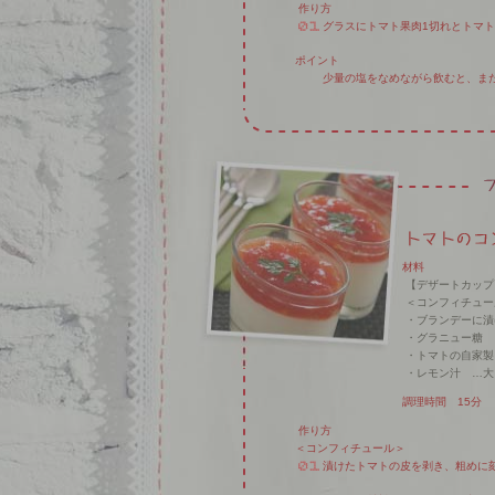
作り方
グラスにトマト果肉1切れとトマ
ポイント
少量の塩をなめながら飲むと、ま
材料
【デザートカップ
＜コンフィチュー
・ブランデーに漬
・グラニュー糖 …
・トマトの自家製
・レモン汁 …大
調理時間 15分
作り方
＜コンフィチュール＞
漬けたトマトの皮を剥き、粗めに