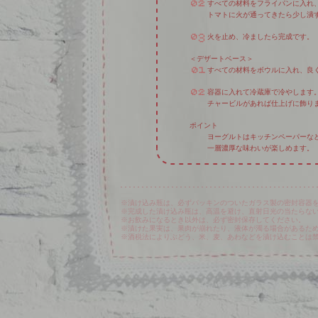
すべての材料をフライパンに入れ
トマトに火が通ってきたら少し潰
火を止め、冷ましたら完成です。
＜デザートベース＞
すべての材料をボウルに入れ、良
容器に入れて冷蔵庫で冷やします
チャービルがあれば仕上げに飾り
ポイント
ヨーグルトはキッチンペーパーな
一層濃厚な味わいが楽しめます。
※漬け込み瓶は、必ずパッキンのついたガラス製の密封容器
※完成した漬け込み瓶は、高温を避け、直射日光の当たらな
※お飲みになるとき以外は、必ず密封保存してください。
※漬けた果実は、果肉が崩れたり、液体が濁る場合があるた
※酒税法によりぶどう、米、麦、あわなどを漬け込むことは