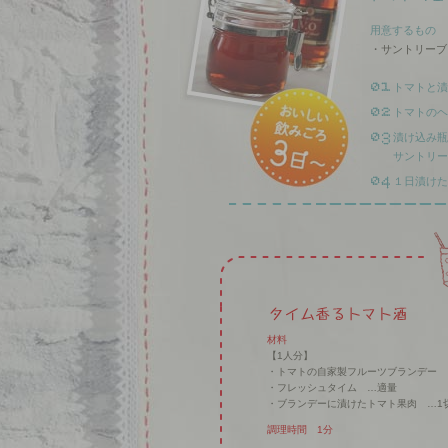
用意するもの
・サントリーブラ
トマトと漬
トマトのヘ
漬け込み瓶
サントリー
１日漬けた
材料
【1人分】
・トマトの自家製フルーツブランデー …
・フレッシュタイム …適量
・ブランデーに漬けたトマト果肉 …1
調理時間 1分