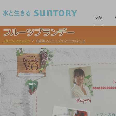
このページの本文へ移動
商品
フルーツブランデー
自家製フルーツブランデーのレシピ