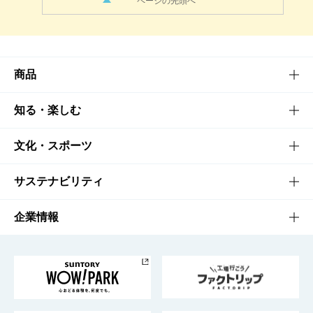
商品
商品TOP
知る・楽しむ
商品一覧
知る・楽しむTOP
文化・スポーツ
商品発売情報
キャンペーン
文化・スポーツTOP
サステナビリティ
栄養成分一覧
工場見学
サントリーホール
サステナビリティTOP
企業情報
お料理・お酒レシピ
サントリー美術館
トップメッセージ
企業情報TOP
地域情報
サントリーサンバーズ大阪
サントリーが考えるサステナビリティ経営
企業概要