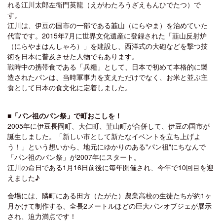
れる江川太郎左衛門英龍（えがわたろうざえもんひでたつ）で
す。
江川は、伊豆の国市の一部である韮山（にらやま）を治めていた
代官です。2015年7月に世界文化遺産に登録された「韮山反射炉
（にらやまはんしゃろ）」を建設し、西洋式の大砲などを撃つ技
術を日本に普及させた人物でもあります。
戦時中の携帯食である「兵糧」として、日本で初めて本格的に製
造されたパンは、当時軍事力を支えただけでなく、お米と並ぶ主
食として日本の食文化に定着しました。
■「パン祖のパン祭」で町おこしを！
2005年に伊豆長岡町、大仁町、韮山町が合併して、伊豆の国市が
誕生しました。「新しい市として新たなイベントを立ち上げよ
う！」という想いから、地元にゆかりのある"パン祖"にちなんで
「パン祖のパン祭」が2007年にスタート。
江川の命日である1月16日前後に毎年開催され、今年で10回目を迎
えました♪
会場には、隣町にある田方（たがた）農業高校の生徒たちが約1ヶ
月かけて制作する、全長2メートルほどの巨大パンオブジェが展示
され、迫力満点です！