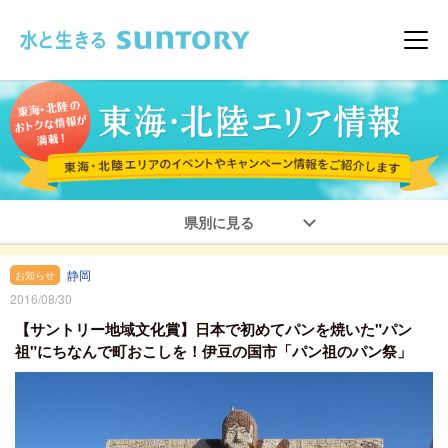
このページの本文へ移動
メニ
県別に見る
静岡
お知らせ
2016/08/30
【サントリー地域文化賞】日本で初めてパンを焼いた"パン
祖"にちなんで町おこしを！伊豆の国市「パン祖のパン祭」