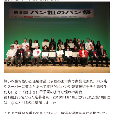
戦いを勝ち抜いた優勝作品は伊豆の国市内で商品化され、パン店
やスーパーに並ぶとあって本格的にパンや製菓技術を学ぶ高校生
たちにとってはまさに甲子園のような憧れの舞台。
第1回は95名だった応募者も、2016年1月16日に行われた第10回に
は、なんと413名に増加しました！
これまで練習を重ねてきた地元と、気温も湿度も異なる地でパン