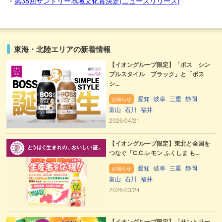
・
第38回サントリー地域文化賞決定(ニュースリリース)
東海・北陸エリアの新着情報
【イオングループ限定】「ボス シン
プルスタイル ブラック」と「ボス
シ...
愛知
岐阜
三重
静岡
お知らせ
富山
石川
福井
2026/04/21
【イオングループ限定】東北と全国を
つなぐ「C.C.レモン ふくしま も...
愛知
岐阜
三重
静岡
お知らせ
富山
石川
福井
2026/03/24
【イオングループ限定】「サントリー