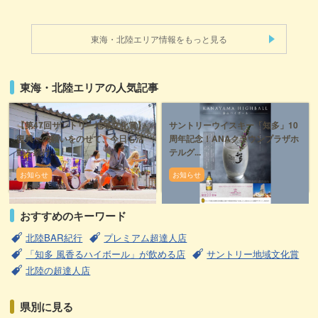
東海・北陸エリア情報をもっと見る
東海・北陸エリアの人気記事
【第47回サントリー地域文化賞】
サントリーウイスキー「知多」10
復興への願いをのせて、今日も活
周年記念！ANAクラウンプラザホ
動を続け...
テルグ...
お知らせ
お知らせ
おすすめのキーワード
北陸BAR紀行
プレミアム超達人店
「知多 風香るハイボール」が飲める店
サントリー地域文化賞
北陸の超達人店
県別に見る