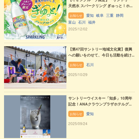
天然水 スパークリング ぎゅっと！ホ...
愛知
岐阜
三重
静岡
お知らせ
富山
石川
福井
2025/12/02
【第47回サントリー地域文化賞】復興
への願いをのせて、今日も活動を続け...
石川
お知らせ
2025/10/29
サントリーウイスキー「知多」10周年
記念！ANAクラウンプラザホテルグ...
愛知
お知らせ
2025/09/24