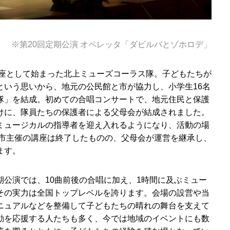
※第20回定期公演 オペレッタ「ダビルバとゾホロデ」
講座として始まった北上ミューズコーラス隊。子どもたちが
という思いから、地元の公民館と市が協力し、小学生16名
隊」を結成。初めての合唱コンサートで、地元住民と保護
けに、隊員たちの保護者による父母会が結成されました。
ミュージカルの指導者を迎え入れるようになり、活動の場
、市主催の講座は終了したものの、父母会が運営を継承し、
ます。
期公演では、10曲前後の合唱に加え、1時間に及ぶミュー
その実力は全国トップレベルを誇ります。会場の設営や当
ニュアルなどを整備して子どもたちの晴れの舞台を支えて
動を応援する人たちも多く、今では地域のイベントにも数