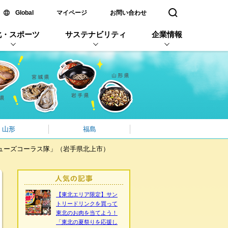
新しいウィンドウで開く
Global
マイページ
お問い合わせ
検索窓を開く
化・スポーツ
サステナビリティ
企業情報
山形
福島
ューズコーラス隊」（岩手県北上市）
【東北エリア限定】サン
トリードリンクを買って
東北のお肉を当てよう！
「東北の夏祭りを応援し