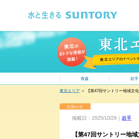
このページの本文へ移動
青森
岩手
東北エリア
＞
【第47回サントリー地域文
お知らせ
掲載日：2025/10/29｜
岩手
【第47回サントリー地