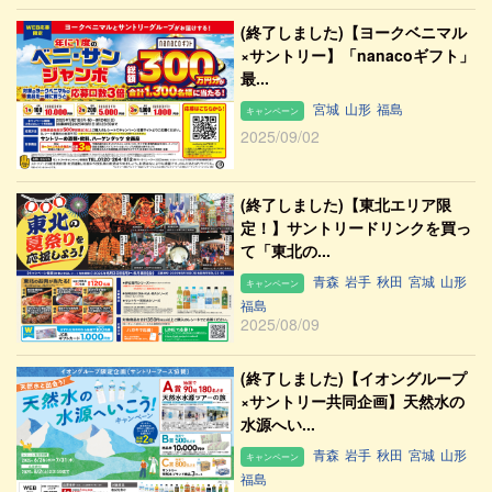
(終了しました)【ヨークベニマル
×サントリー】「nanacoギフト」
最...
宮城
山形
福島
キャンペーン
2025/09/02
(終了しました)【東北エリア限
定！】サントリードリンクを買っ
て「東北の...
青森
岩手
秋田
宮城
山形
キャンペーン
福島
2025/08/09
(終了しました)【イオングループ
×サントリー共同企画】天然水の
水源へい...
青森
岩手
秋田
宮城
山形
キャンペーン
福島