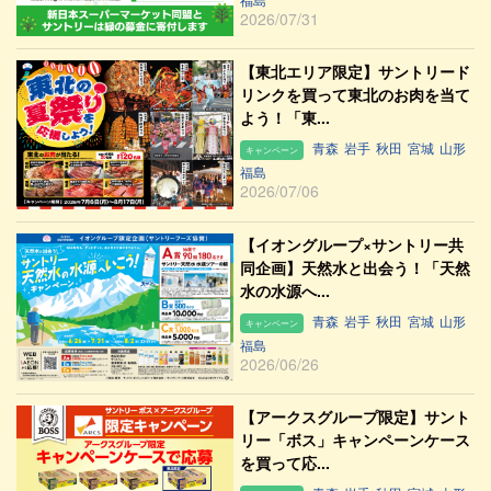
2026/07/31
【東北エリア限定】サントリード
リンクを買って東北のお肉を当て
よう！「東...
青森
岩手
秋田
宮城
山形
キャンペーン
福島
2026/07/06
【イオングループ×サントリー共
同企画】天然水と出会う！「天然
水の水源へ...
青森
岩手
秋田
宮城
山形
キャンペーン
福島
2026/06/26
【アークスグループ限定】サント
リー「ボス」キャンペーンケース
を買って応...