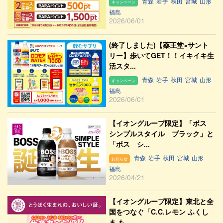
青森
岩手
秋田
宮城
山形
キャンペーン
福島
2026/06/01
(終了しました)【薬王堂×サント
リー】歩いてGET！！イキイキ生
活スタ...
青森
岩手
秋田
宮城
山形
キャンペーン
福島
2026/06/01
【イオングループ限定】「ボス
シンプルスタイル ブラック」と
「ボス シ...
青森
岩手
秋田
宮城
山形
お知らせ
福島
2026/04/21
【イオングループ限定】東北と全
国をつなぐ「C.C.レモン ふくし
ま も...