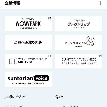
栄養成分一覧
工場見学
サントリーホール
サステナビリティTOP
企業情報
お料理・お酒レシピ
サントリー美術館
トップメッセージ
企業情報TOP
地域情報
サントリーサンバーズ大阪
サントリーが考えるサステナビリティ経営
企業概要
東京サントリーサンゴリアス
ESG情報ポータル
グループ企業一覧
サントリースポーツ
サステナビリティストーリーズ
事業所一覧
採用情報
お問い合わせ
Q&A