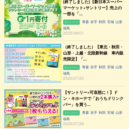
(終了しました)【新日本スーパー
マーケット×サントリー】売上の
一部を「...
青森
岩手
秋田
宮城
山形
キャンペーン
福島
2025/09/01
（終了しました）【東北・秋田・
山形・上越・北陸新幹線 車内販
売限定】「...
青森
岩手
秋田
宮城
山形
キャンペーン
福島
2025/07/25
【サントリー×可哀想に！】ド
ン・キホーテで「おうちドリンク
バー」を買う...
青森
岩手
秋田
宮城
山形
キャンペーン
福島
2025/07/28