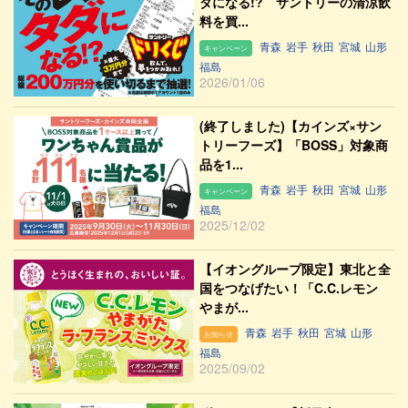
ダになる!? サントリーの清涼飲
料を買...
青森
岩手
秋田
宮城
山形
キャンペーン
福島
2026/01/06
(終了しました)【カインズ×サン
トリーフーズ】「BOSS」対象商
品を1...
青森
岩手
秋田
宮城
山形
キャンペーン
福島
2025/12/02
【イオングループ限定】東北と全
国をつなげたい！「C.C.レモン
やまが...
青森
岩手
秋田
宮城
山形
お知らせ
福島
2025/09/02