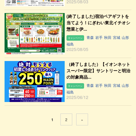
2025/08/03
(終了しました)宿泊ペアギフトを
当てよう！にぎわい東北イチオシ
惣菜と伊...
青森
岩手
秋田
宮城
山形
キャンペーン
福島
2025/08/05
（終了しました）【イオンネット
スーパー限定】サントリーと明治
の対象商品...
青森
岩手
秋田
宮城
山形
キャンペーン
福島
2025/06/12
1
2
»