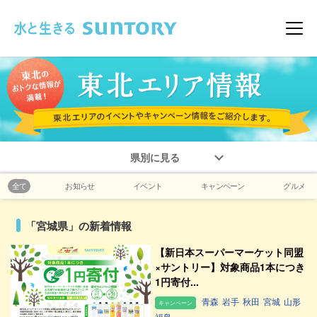
このページの本文へ移動
メニ
県別に見る
全て
お知らせ
イベント
キャンペーン
グルメ
「宮城県」の新着情報
【新日本スーパーマーケット同盟
×サントリー】対象商品1本につき
1円寄付...
青森
岩手
秋田
宮城
山形
キャンペーン
福島