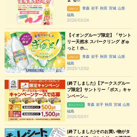
青森
岩手
秋田
宮城
山形
お知らせ
福島
2026/03/24
【イオングループ限定】「サント
リー天然水 スパークリング ぎゅ
っと！ホ...
青森
岩手
秋田
宮城
山形
お知らせ
福島
2025/12/02
(終了しました)【アークスグルー
プ限定】サントリー「ボス」キャ
ンペーン...
青森
岩手
秋田
宮城
山形
キャンペーン
福島
2026/03/01
(終了しました)そのお買い物がタ