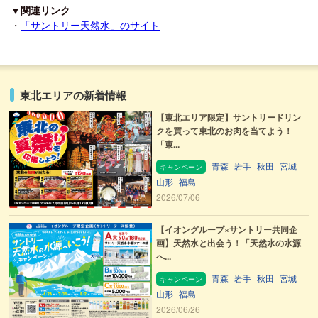
▼関連リンク
・
「サントリー天然水」のサイト
東北エリアの新着情報
【東北エリア限定】サントリードリン
クを買って東北のお肉を当てよう！
「東...
青森
岩手
秋田
宮城
キャンペーン
山形
福島
2026/07/06
【イオングループ×サントリー共同企
画】天然水と出会う！「天然水の水源
へ...
青森
岩手
秋田
宮城
キャンペーン
山形
福島
2026/06/26