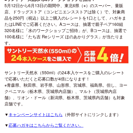
5月12日から6月13日の期間中、東北6県（※）のスーパー、量販
店、ドラッグストア（コンビニエンスストアは除く）で、対象商
品を250円（税込）以上ご購入のレシートを1口として、ハガキま
たはLINEでご応募ください。Aコースは、抽選で親子ペア160組
320名様に「水のワークショップご招待」が、Bコースは、抽選で
100名様に「たち吉 Reシリーズ ほのあかりグラス」が当たりま
す。
サントリー天然水（550ml）の24本入ケースをご購入のレシート
で応募いただくと応募口数が4倍になります！
※青森県、秋田県、岩手県、山形県、宮城県、福島県。但し、ヨー
クベニマル（栃木県、茨城県内店舗）、マルト（茨城県内店
舗）、リオン・ドール（新潟県、栃木県、茨城県内店舗）も対象
店舗です。
▼
キャンペーンサイトはこちら
（外部サイトにリンクします）
▼
応募ハガキはこちらからご覧ください。