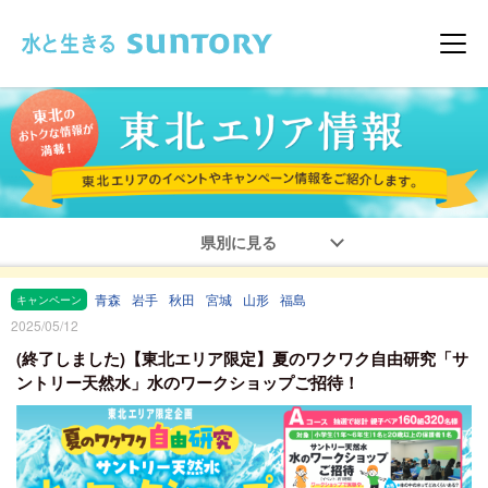
このページの本文へ移動
メニ
県別に見る
青森
岩手
秋田
宮城
山形
福島
キャンペーン
2025/05/12
(終了しました)【東北エリア限定】夏のワクワク自由研究「サ
ントリー天然水」水のワークショップご招待！