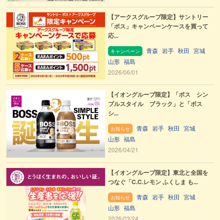
【アークスグループ限定】サントリー
「ボス」キャンペーンケースを買って
応...
青森
岩手
秋田
宮城
キャンペーン
山形
福島
2026/06/01
【イオングループ限定】「ボス シン
プルスタイル ブラック」と「ボス
シ...
青森
岩手
秋田
宮城
お知らせ
山形
福島
2026/04/21
【イオングループ限定】東北と全国を
つなぐ「C.C.レモン ふくしま も...
青森
岩手
秋田
宮城
お知らせ
山形
福島
2026/03/24