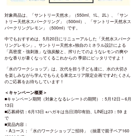
対象商品は、「サントリー天然水」（550ml、1L、2L）、「サン
トリー天然水スパークリング」（500ml）、「サントリー天然水ス
パークリングレモン」（500ml）です。
中でもおすすめは、5月20日にリニューアルした「天然水スパーク
リングレモン」。サントリー天然水×独自のミネラル設計による
「高密度・強刺激」な強炭酸と、搾りたてのようなレモンの爽や
かな香りが暑くなってくるこれからの 季節にピッタリですよ！
「水のワークショップ」は、次代を担う子ども達に、水の大切さ
を楽しみながら学んでもらえる東北エリア限定企画です♪たくさん
のご応募をお待ちしています！
＜キャンペーン概要＞
■キャンペーン期間（対象となるレシートの期間）：5月12日～6月
13日
■応募締切：6月13日 ※ハガキは当日消印有効、LINEは23：59 ま
で
■賞品内容：
・Aコース：「水のワークショップご招待」（抽選で親子ペア160