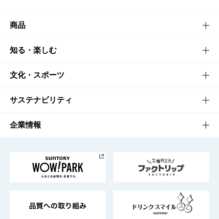
商品
商品TOP
知る・楽しむ
商品一覧
知る・楽しむTOP
文化・スポーツ
商品発売情報
キャンペーン
文化・スポーツTOP
サステナビリティ
栄養成分一覧
工場見学
サントリーホール
サステナビリティTOP
企業情報
お料理・お酒レシピ
サントリー美術館
トップメッセージ
企業情報TOP
地域情報
サントリーサンバーズ大阪
サントリーが考えるサステナビリティ経営
企業概要
東京サントリーサンゴリアス
ESG情報ポータル
グループ企業一覧