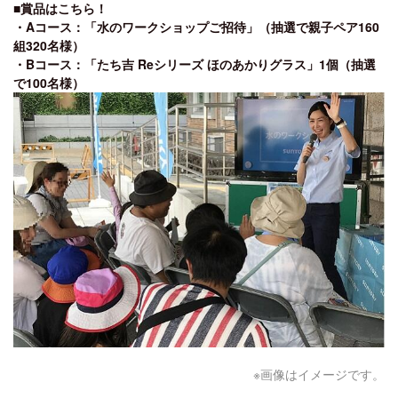
■賞品はこちら！
・Aコース：「水のワークショップご招待」（抽選で親子ペア160
組320名様）
・Bコース：「たち吉 Reシリーズ ほのあかりグラス」1個（抽選
で100名様）
※画像はイメージです。