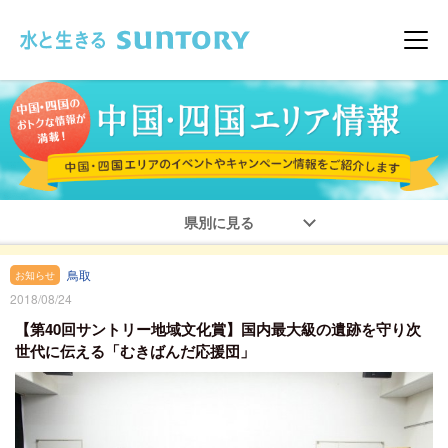
このページの本文へ移動
メニ
県別に見る
鳥取
お知らせ
2018/08/24
【第40回サントリー地域文化賞】国内最大級の遺跡を守り次
世代に伝える「むきばんだ応援団」