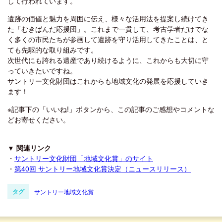
して行われています。
遺跡の価値と魅力を周囲に伝え、様々な活用法を提案し続けてき
た「むきばんだ応援団」。これまで一貫して、考古学者だけでな
く多くの市民たちが参画して遺跡を守り活用してきたことは、と
ても先駆的な取り組みです。
次世代にも誇れる遺産であり続けるように、これからも大切に守
っていきたいですね。
サントリー文化財団はこれからも地域文化の発展を応援していき
ます！
※記事下の「いいね!」ボタンから、この記事のご感想やコメントな
どお寄せください。
▼ 関連リンク
・
サントリー文化財団「地域文化賞」のサイト
・
第40回 サントリー地域文化賞決定（ニュースリリース）
タグ
サントリー地域文化賞