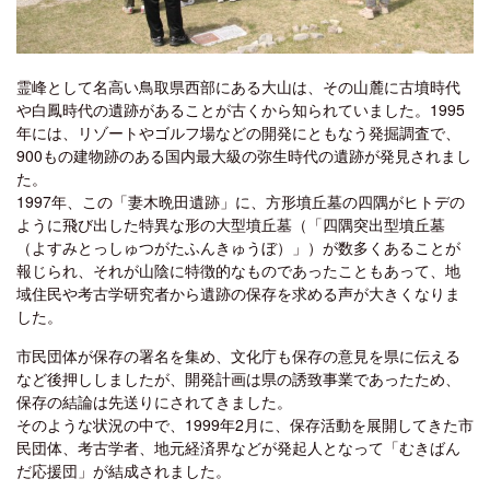
霊峰として名高い鳥取県西部にある大山は、その山麓に古墳時代
や白鳳時代の遺跡があることが古くから知られていました。1995
年には、リゾートやゴルフ場などの開発にともなう発掘調査で、
900もの建物跡のある国内最大級の弥生時代の遺跡が発見されまし
た。
1997年、この「妻木晩田遺跡」に、方形墳丘墓の四隅がヒトデの
ように飛び出した特異な形の大型墳丘墓（「四隅突出型墳丘墓
（よすみとっしゅつがたふんきゅうぼ）」）が数多くあることが
報じられ、それが山陰に特徴的なものであったこともあって、地
域住民や考古学研究者から遺跡の保存を求める声が大きくなりま
した。
市民団体が保存の署名を集め、文化庁も保存の意見を県に伝える
など後押ししましたが、開発計画は県の誘致事業であったため、
保存の結論は先送りにされてきました。
そのような状況の中で、1999年2月に、保存活動を展開してきた市
民団体、考古学者、地元経済界などが発起人となって「むきばん
だ応援団」が結成されました。