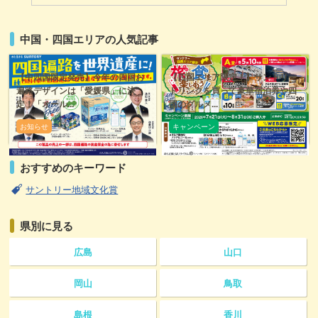
中国・四国エリアの人気記事
【中四国限定発売】今年の四国お
【四国エリア限定！】サントリー
遍路デザインは「愛媛県」に決
ドリンクを買って豪華宿泊券や四
定！「オール...
国のグルメ...
お知らせ
キャンペーン
おすすめのキーワード
サントリー地域文化賞
県別に見る
広島
山口
岡山
鳥取
島根
香川