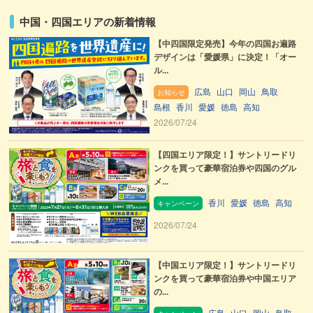
中国・四国エリアの新着情報
【中四国限定発売】今年の四国お遍路
デザインは「愛媛県」に決定！「オー
ル...
広島
山口
岡山
鳥取
お知らせ
島根
香川
愛媛
徳島
高知
2026/07/24
【四国エリア限定！】サントリードリ
ンクを買って豪華宿泊券や四国のグル
メ...
香川
愛媛
徳島
高知
キャンペーン
2026/07/24
【中国エリア限定！】サントリードリ
ンクを買って豪華宿泊券や中国エリア
の...
広島
山口
岡山
鳥取