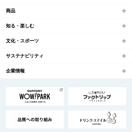
商品
商品TOP
知る・楽しむ
商品一覧
知る・楽しむTOP
文化・スポーツ
商品発売情報
キャンペーン
文化・スポーツTOP
サステナビリティ
栄養成分一覧
工場見学
サントリーホール
サステナビリティTOP
企業情報
お料理・お酒レシピ
サントリー美術館
トップメッセージ
企業情報TOP
地域情報
サントリーサンバーズ大阪
サントリーが考えるサステナビリティ経営
企業概要
東京サントリーサンゴリアス
ESG情報ポータル
グループ企業一覧
サントリースポーツ
サステナビリティストーリーズ
事業所一覧