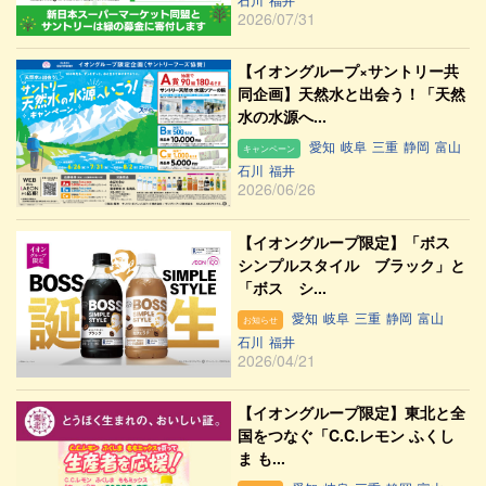
2026/07/31
【イオングループ×サントリー共
同企画】天然水と出会う！「天然
水の水源へ...
愛知
岐阜
三重
静岡
富山
キャンペーン
石川
福井
2026/06/26
【イオングループ限定】「ボス
シンプルスタイル ブラック」と
「ボス シ...
愛知
岐阜
三重
静岡
富山
お知らせ
石川
福井
2026/04/21
【イオングループ限定】東北と全
国をつなぐ「C.C.レモン ふくし
ま も...