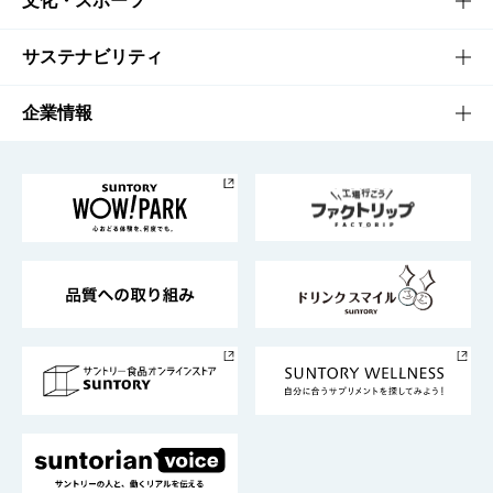
文化・スポーツ
商品発売情報
キャンペーン
文化・スポーツTOP
サステナビリティ
栄養成分一覧
工場見学
サントリーホール
サステナビリティTOP
企業情報
お料理・お酒レシピ
サントリー美術館
トップメッセージ
企業情報TOP
地域情報
サントリーサンバーズ大阪
サントリーが考えるサステナビリティ経営
企業概要
東京サントリーサンゴリアス
ESG情報ポータル
グループ企業一覧
サントリースポーツ
サステナビリティストーリーズ
事業所一覧
採用情報