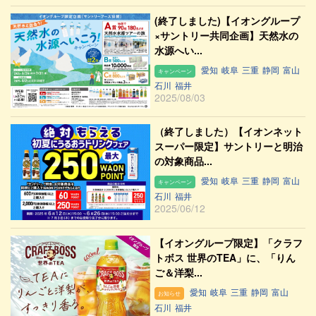
(終了しました)【イオングループ
×サントリー共同企画】天然水の
水源へい...
愛知
岐阜
三重
静岡
富山
キャンペーン
石川
福井
2025/08/03
（終了しました）【イオンネット
スーパー限定】サントリーと明治
の対象商品...
愛知
岐阜
三重
静岡
富山
キャンペーン
石川
福井
2025/06/12
【イオングループ限定】「クラフ
トボス 世界のTEA」に、「りん
ご＆洋梨...
愛知
岐阜
三重
静岡
富山
お知らせ
石川
福井