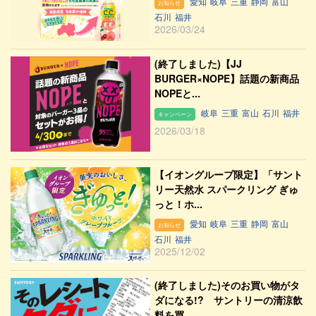
愛知
岐阜
三重
静岡
富山
お知らせ
石川
福井
2026/03/24
(終了しました)【JJ
BURGER×NOPE】話題の新商品
NOPEと...
岐阜
三重
富山
石川
福井
キャンペーン
2026/03/18
【イオングループ限定】「サント
リー天然水 スパークリング ぎゅ
っと！ホ...
愛知
岐阜
三重
静岡
富山
お知らせ
石川
福井
2025/12/02
(終了しました)そのお買い物がタ
ダになる!? サントリーの清涼飲
料を買...