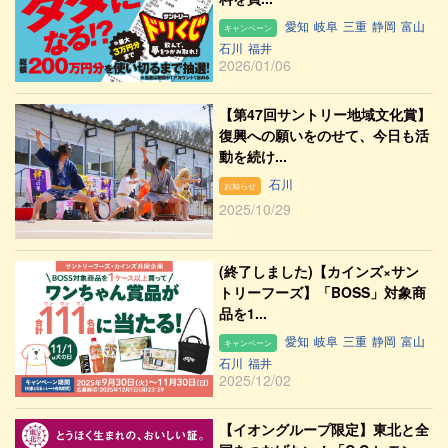
愛知
岐阜
三重
静岡
富山
キャンペーン
石川
福井
2026/01/06
【第47回サントリー地域文化賞】
復興への願いをのせて、今日も活
動を続け...
石川
お知らせ
2025/10/29
(終了しました)【カインズ×サン
トリーフーズ】「BOSS」対象商
品を1...
愛知
岐阜
三重
静岡
富山
キャンペーン
石川
福井
2025/12/02
【イオングループ限定】東北と全