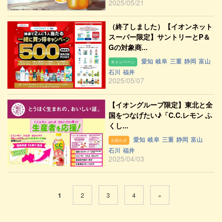
2025/05/21
（終了しました）【イオンネット
スーパー限定】サントリーとP＆
Gの対象商...
愛知
岐阜
三重
静岡
富山
キャンペーン
石川
福井
2025/05/07
【イオングループ限定】東北と全
国をつなげたい♪「C.C.レモン ふ
くし...
愛知
岐阜
三重
静岡
富山
お知らせ
石川
福井
2025/04/03
1
2
3
4
»