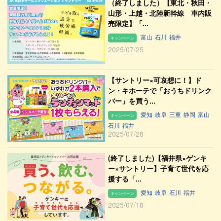
（終了しました）【東北・秋田・
山形・上越・北陸新幹線 車内販
売限定】「...
富山
石川
福井
キャンペーン
2025/07/25
【サントリー×可哀想に！】ド
ン・キホーテで「おうちドリンク
バー」を買う...
愛知
岐阜
三重
静岡
富山
キャンペーン
石川
福井
2025/07/28
(終了しました)【福井県×ゲンキ
ー×サントリー】子育て世代を応
援する「...
愛知
岐阜
石川
福井
キャンペーン
2025/07/18