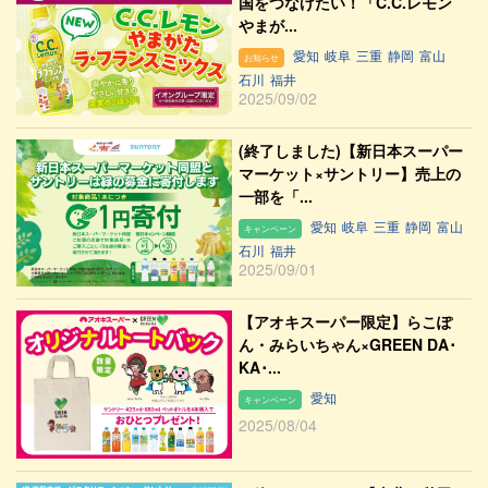
国をつなげたい！「C.C.レモン
やまが...
愛知
岐阜
三重
静岡
富山
お知らせ
石川
福井
2025/09/02
(終了しました)【新日本スーパー
マーケット×サントリー】売上の
一部を「...
愛知
岐阜
三重
静岡
富山
キャンペーン
石川
福井
2025/09/01
【アオキスーパー限定】らこぽ
ん・みらいちゃん×GREEN DA･
KA･...
愛知
キャンペーン
2025/08/04