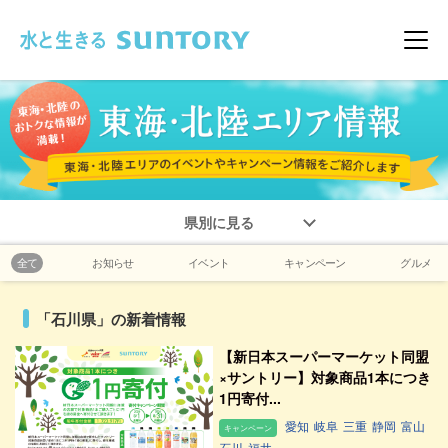
このページの本文へ移動
メニ
県別に見る
全て
お知らせ
イベント
キャンペーン
グルメ
「石川県」の新着情報
【新日本スーパーマーケット同盟
×サントリー】対象商品1本につき
1円寄付...
愛知
岐阜
三重
静岡
富山
キャンペーン
石川
福井