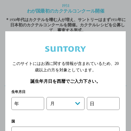
1931
わが国最初のカクテルコンクール開催
＊1930年代はカクテルを嗜む人が増え、サントリーはまず1931年に
日本初のカクテルコンクールを開催。カクテルレシピを公募し
て、審査する形式。
このサイトにはお酒に関する情報が含まれているため、
20
歳以上の方を対象としています。
誕生年月日を西暦でご入力下さい。
生年月日
1936
「ヘルメス ドライジン」
年
月
日
「ヘルメス イタリアンベルモット」発売
＊この頃は戦前のバー興隆期で、東京、大阪といった都市部では
カクテル人気が高まるが、
国
ほとんどが輸入酒であり、国産本格ジン、ベルモットを製造し
需要に応える。