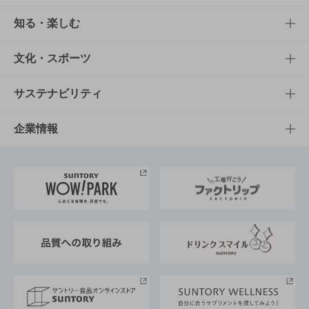
商品TOP
知る・楽しむ
商品一覧
知る・楽しむTOP
文化・スポーツ
商品発売情報
キャンペーン
文化・スポーツTOP
サステナビリティ
栄養成分一覧
工場見学
サントリーホール
サステナビリティTOP
企業情報
お料理・お酒レシピ
サントリー美術館
トップメッセージ
企業情報TOP
地域情報
サントリーサンバーズ大阪
サントリーが考えるサステナビリティ経営
企業概要
東京サントリーサンゴリアス
ESG情報ポータル
グループ企業一覧
サントリースポーツ
サステナビリティストーリーズ
事業所一覧
採用情報