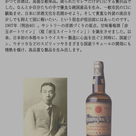
かつて洋酒は、高価な舶来品。限られたセレブだけが口にする贅沢品で
した。なんとか自分たちの手で優良な純国産品を生み、一般市民の口に
馴染ませ、日本に洋酒文化を花開かせよう。そして貴重な外貨の流出を
少しでも抑えて国に報いたい、という信念が信治郎にはあったのです。
1907年（明治40）。サントリーの洋酒づくりの原点、甘味葡萄酒「赤
玉ポートワイン」（現「赤玉スイートワイン」）を誕生させました。以
来、日本初の本格モルトウイスキー製造に心血を注ぐと同時に、国産ジ
ン、ウオツカなどのスピリッツやさまざまな国産リキュールの開発にも
情熱を傾け、高品質な製品を生み出します。