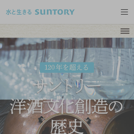
このページの本文へ移動
メニ