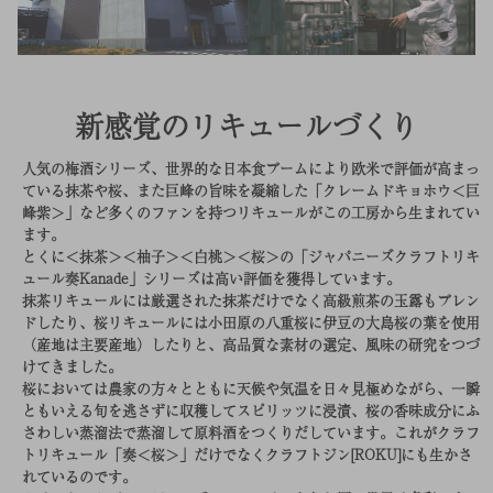
新感覚のリキュールづくり
人気の梅酒シリーズ、世界的な日本食ブームにより欧米で評価が高まっ
ている抹茶や桜、また巨峰の旨味を凝縮した「クレームドキョホウ＜巨
峰紫＞」など多くのファンを持つリキュールがこの工房から生まれてい
ます。
とくに＜抹茶＞＜柚子＞＜白桃＞＜桜＞の「ジャパニーズクラフトリキ
ュール奏Kanade」シリーズは高い評価を獲得しています。
抹茶リキュールには厳選された抹茶だけでなく高級煎茶の玉露もブレン
ドしたり、桜リキュールには小田原の八重桜に伊豆の大島桜の葉を使用
（産地は主要産地）したりと、高品質な素材の選定、風味の研究をつづ
けてきました。
桜においては農家の方々とともに天候や気温を日々見極めながら、一瞬
ともいえる旬を逃さずに収穫してスピリッツに浸漬、桜の香味成分にふ
さわしい蒸溜法で蒸溜して原料酒をつくりだしています。これがクラフ
トリキュール「奏＜桜＞」だけでなくクラフトジン[ROKU]にも生かさ
れているのです。