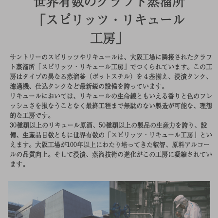
世界有数のクラフト蒸溜所
「スピリッツ・リキュール
工房」
サントリーのスピリッツやリキュールは、大阪工場に隣接されたクラフ
ト蒸溜所「スピリッツ・リキュール工房」でつくられています。この工
房はタイプの異なる蒸溜釜（ポットスチル）を４基揃え、浸漬タンク、
濾過機、仕込タンクなど最新鋭の設備を誇っています。
リキュールにおいては、リキュールの生命線ともいえる香りと色のフレ
ッシュさを損なうことなく最終工程まで無駄のない製造が可能な、理想
的な工房です。
30種類以上のリキュール原酒、50種類以上の製品の生産力を誇り、設
備、生産品目数ともに世界有数の「スピリッツ・リキュール工房」とい
えます。大阪工場が100年以上にわたり培ってきた叡智、原料アルコー
ルの品質向上。そして浸漬、蒸溜技術の進化がこの工房に凝縮されてい
ます。