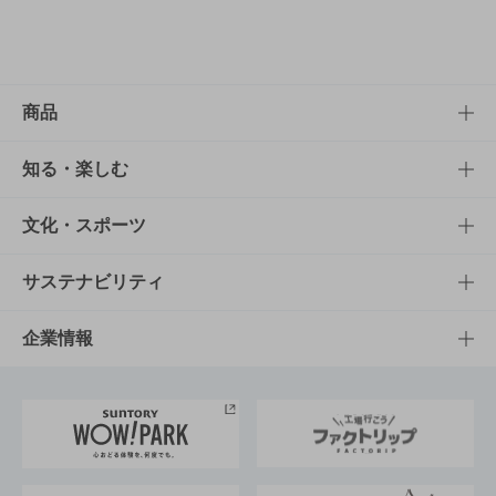
商品
商品TOP
知る・楽しむ
商品一覧
知る・楽しむTOP
文化・スポーツ
商品発売情報
キャンペーン
文化・スポーツTOP
サステナビリティ
栄養成分一覧
工場見学
サントリーホール
サステナビリティTOP
企業情報
お料理・お酒レシピ
サントリー美術館
トップメッセージ
企業情報TOP
地域情報
サントリーサンバーズ大阪
サントリーが考えるサステナビリティ経営
企業概要