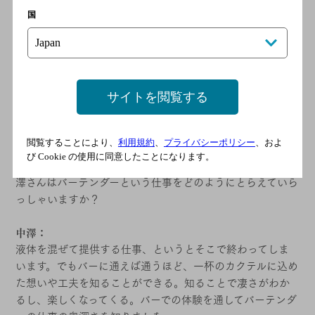
国
サイトを閲覧する
バーを、暮らしの中で、もっと身近に感じてほしい
閲覧することにより、
利用規約
、
プライバシーポリシー
、およ
荒木：
び Cookie の使用に同意したことになります。
先ほどバーテンダーの「生き方」のお話が出ましたが、中
澤さんはバーテンダーという仕事をどのようにとらえていら
っしゃいますか？
中澤：
液体を混ぜて提供する仕事、というとそこで終わってしま
います。でもバーに通えば通うほど、一杯のカクテルに込め
た想いや工夫を知ることができる。知ることで凄さがわか
るし、楽しくなってくる。バーでの体験を通してバーテンダ