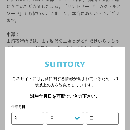
にきていただきましたよね。「サントリー ザ・カクテルア
ワード」も取材いただきました。本当にありがとうござい
ます。
中澤：
山崎蒸溜所では、まず歴代の工場長がこれだけいらっしゃ
るという……100年という歴史に圧倒されました。また、椎
尾神社や「利休の水」、3つの川が合流する場所も見せてい
ただき、あの場所に蒸溜所があることの意味がよく理解で
きました。大阪工場でも、普段の見学ルートにはない場所
も拝見させていただき大変勉強になりました。
このサイトにはお酒に関する情報が含まれているため、
20
歳以上の方を対象としています。
誕生年月日を西暦でご入力下さい。
生年月日
年
日
月