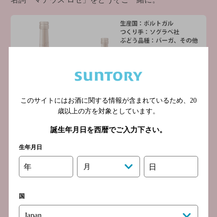
名詞「マテウス ロゼ」をどうぞご一緒に。
このサイトにはお酒に関する情報が含まれているため、
20
歳以上の方を対象としています。
誕生年月日を西暦でご入力下さい。
生年月日
年
月
日
マテウス ロゼは1942年、ポルトガルで誕生しました。
国
その特徴的なボトルは創業者のフェルナンド氏により、
第一次世界大戦の兵士のフラスコからヒントを得て考案