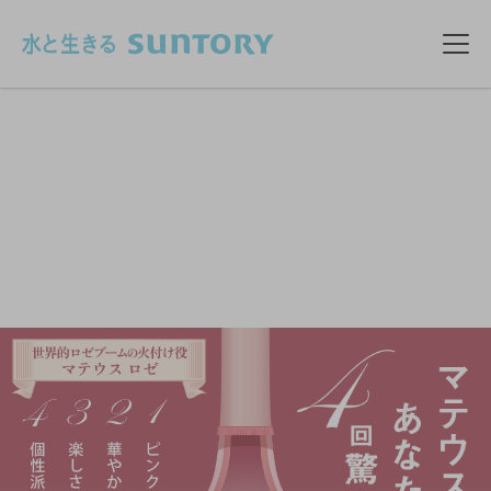
このページの本文へ移動
メニ