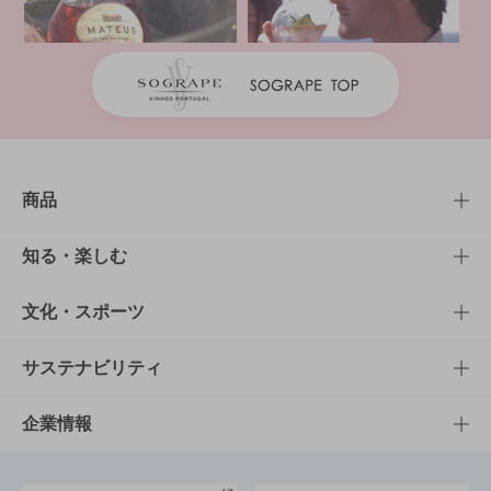
商品
商品TOP
知る・楽しむ
商品一覧
知る・楽しむTOP
文化・スポーツ
商品発売情報
キャンペーン
文化・スポーツTOP
サステナビリティ
栄養成分一覧
工場見学
サントリーホール
サステナビリティTOP
企業情報
お料理・お酒レシピ
サントリー美術館
トップメッセージ
企業情報TOP