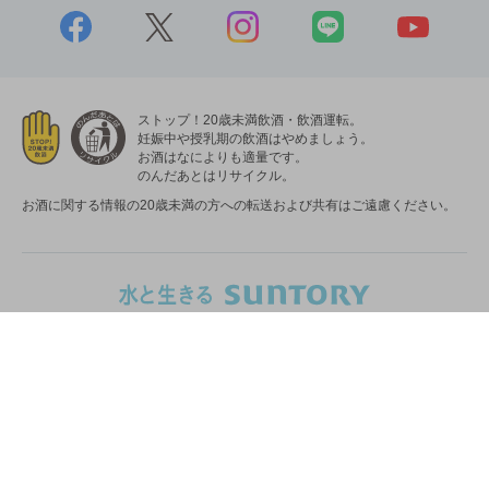
ストップ！20歳未満飲酒・飲酒運転。
妊娠中や授乳期の飲酒はやめましょう。
お酒はなによりも適量です。
のんだあとはリサイクル。
お酒に関する情報の20歳未満の方への転送および共有はご遠慮ください。
サイトマッ
ご利用にあたっ
プライバシーポリシ
ウェブアクセシビリ
プ
て
ー
ティ
ポリシー
新しいウィンドウで開く
Global
COPYRIGHT © SUNTORY HOLDINGS LIMITED.