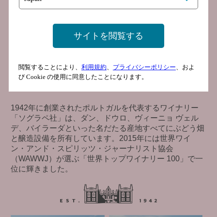
されました。地場品種を使用した非常に革新的な技術を
用いてつくられたロゼワインは、発売以来世界中で大ヒ
ットを記録し、近年の世界的ロゼワインブームの火付け
サイトを閲覧する
役にもなっています。
閲覧することにより、
利用規約
、
プライバシーポリシー
、およ
び Cookie の使用に同意したことになります。
1942年に創業されたポルトガルを代表するワイナリー
「ソグラペ社」は、ダン、ドウロ、ヴィーニョ ヴェル
デ、バイラーダといった名だたる産地すべてにぶどう畑
と醸造設備を所有しています。2015年には世界ワイ
ン・アンド・スピリッツ・ジャーナリスト協会
（WAWWJ）が選ぶ「世界トップワイナリー 100」で一
位に輝きました。