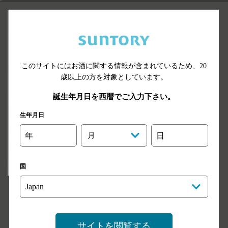
このサイトにはお酒に関する情報が含まれているため、
20
歳以上の方を対象としています。
誕生年月日を西暦でご入力下さい。
生年月日
年
月
日
国
ベリーMIX
マンゴーMIX
100ml
100ml
ミオネット
ミオネット
冷凍ベリー
適量
冷凍マンゴー
適量
サイトを閲覧する