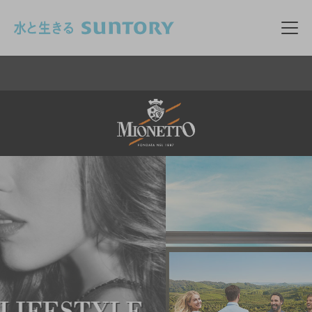
このページの本文へ移動
メニ