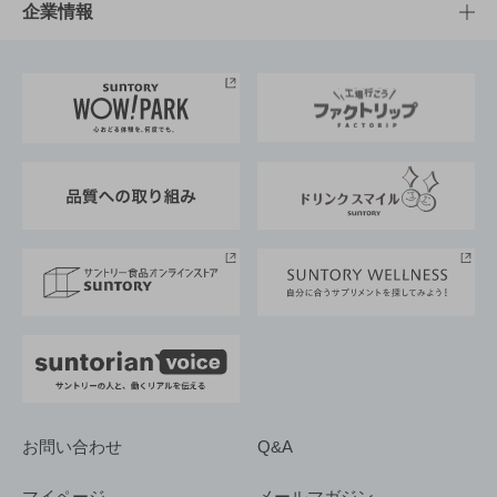
栄養成分一覧
工場見学
サントリーホール
サステナビリティTOP
企業情報
お料理・お酒レシピ
サントリー美術館
トップメッセージ
企業情報TOP
地域情報
サントリーサンバーズ大阪
サントリーが考えるサステナビリティ経営
企業概要
東京サントリーサンゴリアス
ESG情報ポータル
グループ企業一覧
サントリースポーツ
サステナビリティストーリーズ
事業所一覧
採用情報
お問い合わせ
Q&A
マイページ
メールマガジン