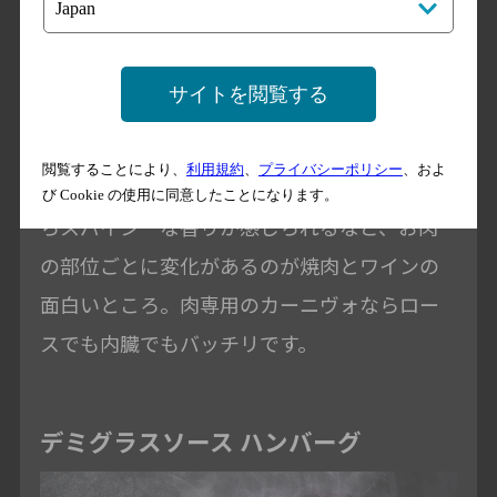
サイトを閲覧する
色々な相性が楽しめるペアリング
閲覧することにより、
利用規約
、
プライバシーポリシー
、およ
カルビでは脂の甘さが引き出され、レバーな
び Cookie の使用に同意したことになります。
らスパイシーな香りが感じられるなど、お肉
の部位ごとに変化があるのが焼肉とワインの
面白いところ。肉専用のカーニヴォならロー
スでも内臓でもバッチリです。
デミグラスソース ハンバーグ