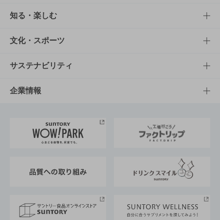
商品TOP
知る・楽しむ
商品一覧
知る・楽しむTOP
文化・スポーツ
商品発売情報
キャンペーン
文化・スポーツTOP
サステナビリティ
栄養成分一覧
工場見学
サントリーホール
サステナビリティTOP
企業情報
お料理・お酒レシピ
サントリー美術館
トップメッセージ
企業情報TOP
地域情報
サントリーサンバーズ大阪
サントリーが考えるサステナビリティ経営
企業概要
東京サントリーサンゴリアス
ESG情報ポータル
グループ企業一覧
サントリースポーツ
サステナビリティストーリーズ
事業所一覧
採用情報