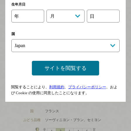
生年月日
年
月
日
国
サイトを閲覧する
ブレサック
ボルドー（白）
閲覧することにより、
利用規約
、
プライバシーポリシー
、およ
※終売しました
び Cookie の使用に同意したことになります。
国
フランス
ぶどう品種
ソーヴィニヨン・ブラン、セミヨン