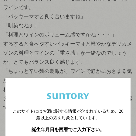
ワインです。
「パッキーマオと良く合いますね」
「馴染むねぇ」
「料理とワインのボリューム感ですかね・・・」
するすると食べやすいパッキーマオと軽やかなデリカメ
ゾンの料理とワインの「重さ感」が一緒なのでしょう
か、とてもバランス良く感じます。
「ちょっと辛い麺の刺激が、ワインで静かにおさまる気
がします、甘さが辛さを和らげてくれるのでしょうか
ね」
タイの庶民的料理とディリーワインの絶妙な相性が確認
できたテイスティング実験でした。
このサイトにはお酒に関する情報が含まれているため、
20
歳以上の方を対象としています。
誕生年月日を西暦でご入力下さい。