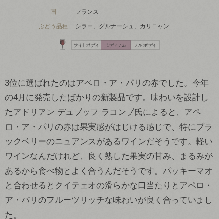
国
フランス
ぶどう品種
シラー、グルナーシュ、カリニャン
3位に選ばれたのはアペロ・ア・パリの赤でした。今年
の4月に発売したばかりの新製品です。味わいを設計し
たアドリアン デュブッフ ラコンブ氏によると、アペ
ロ・ア・パリの赤は果実感がはじける感じで、特にブラ
ックベリーのニュアンスがあるワインだそうです。軽い
ワインなんだけれど、良く熟した果実の甘み、まるみが
あるから食べ物とよく合うんだそうです。パッキーマオ
と合わせるとクイテェオの滑らかな口当たりとアペロ・
ア・パリのフルーツリッチな味わいが良く合っていまし
た。