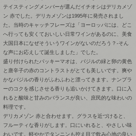
テイスティングメンバーが選んだイチオシはデリカメゾ
ン 赤でした。デリカメゾンは1995年に発売されまし
た。当時のキャッチフレーズは「ヨーロッパには、どこ
へ行っても安くておいしい日常ワインがあるのに、美食
大国日本になぜそういうワインがないのだろう？-そん
な声にお応えして誕生しました」でした。
盛り付けられたパッキーマオは、バジルの緑と卵の黄色
と唐辛子の赤のコントラストがとても美しいです。爽や
かなバジルの香りがふわふわと漂ってきます。ナンプラ
ーのコクを感じさせる香りも追いかけてきます。口に入
れると酸味と甘みのバランスが良い、庶民的な味わいの
料理です。
デリカメゾン 赤と合わせます。グラスを近づけると、
フルーティな香りがします。口にいれると、やさしい味
わいです。軽やかでタンニンも控え目で飲み心地の良い