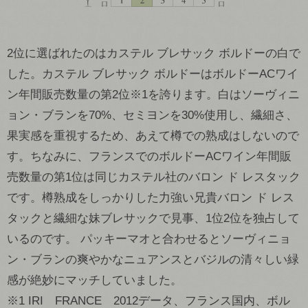
2位に選ばれたのはカステル ブレサック ボルドーの白で
した。カステル ブレサック ボルドーはボルドーACワイ
ン年間販売数量の第2位※1を誇ります。白はソーヴィニ
ョン・ブランを70%、セミヨンを30%使用し、繊細さ、
果実感を重視するため、あえて樽での熟成はしないので
す。ちなみに、フランスでのボルドーACワイン年間販
売数量の第1位は同じカステル社のバロン ド レスタック
です。樽熟成をしっかりした力強い兄貴バロン ド レス
タックと繊細な妹ブレサックで見事、1位2位を独占して
いるのです。 パッキーマオと合わせるとソーヴィニョ
ン・ブランの爽やかなニュアンスとバジルの清々しい緑
感が絶妙にマッチしていました。
※1 IRI FRANCE 2012データ、フランス国内、ボル