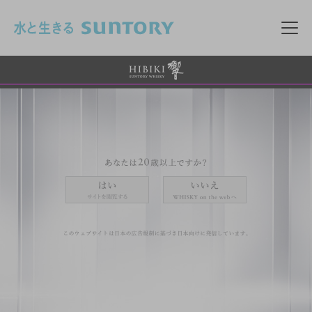
このページの本文へ移動
メニ