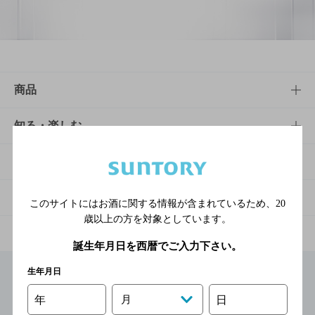
商品
商品TOP
知る・楽しむ
商品一覧
知る・楽しむTOP
文化・スポーツ
商品発売情報
キャンペーン
文化・スポーツTOP
サステナビリティ
このサイトにはお酒に関する情報が含まれているため、
20
歳以上の方を対象としています。
栄養成分一覧
工場見学
サントリーホール
サステナビリティTOP
企業情報
誕生年月日を西暦でご入力下さい。
お料理・お酒レシピ
サントリー美術館
トップメッセージ
企業情報TOP
生年月日
地域情報
年
月
日
サントリーサンバーズ大阪
サントリーが考えるサステナビリティ経営
企業概要