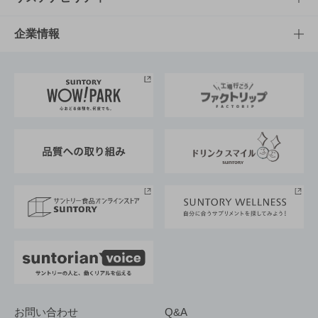
栄養成分一覧
工場見学
サントリーホール
サステナビリティTOP
企業情報
お料理・お酒レシピ
サントリー美術館
トップメッセージ
企業情報TOP
地域情報
サントリーサンバーズ大阪
サントリーが考えるサステナビリティ経営
企業概要
東京サントリーサンゴリアス
ESG情報ポータル
グループ企業一覧
サントリースポーツ
サステナビリティストーリーズ
事業所一覧
採用情報
お問い合わせ
Q&A