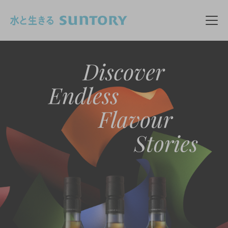
このページの本文へ移動
メニ