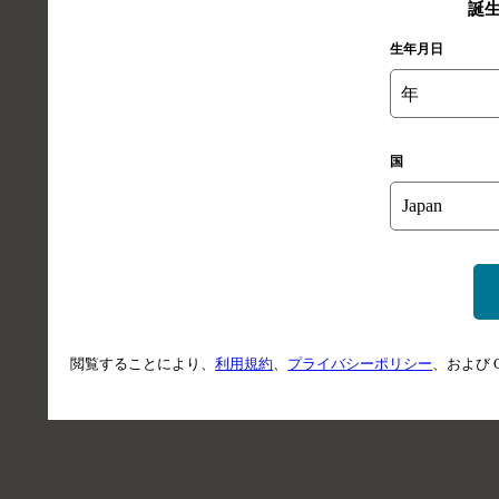
誕
生年月日
年
国
閲覧することにより、
利用規約
、
プライバシーポリシー
、および 