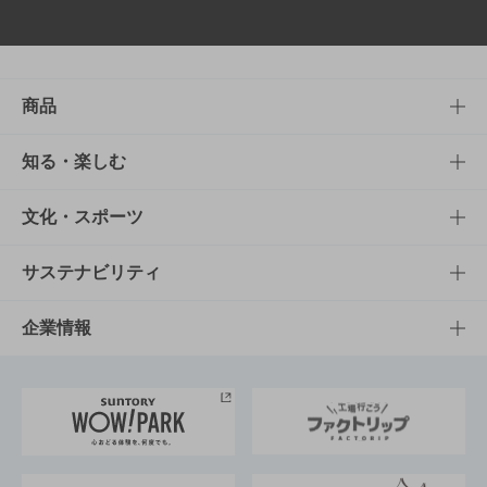
商品
商品TOP
知る・楽しむ
商品一覧
知る・楽しむTOP
文化・スポーツ
商品発売情報
キャンペーン
文化・スポーツTOP
サステナビリティ
栄養成分一覧
工場見学
サントリーホール
サステナビリティTOP
企業情報
お料理・お酒レシピ
サントリー美術館
トップメッセージ
企業情報TOP
地域情報
サントリーサンバーズ大阪
サントリーが考えるサステナビリティ経営
企業概要
東京サントリーサンゴリアス
ESG情報ポータル