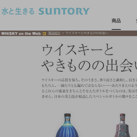
このページの本文へ移動
商品
製品紹介
＞ ウイスキーとやきものの出会い