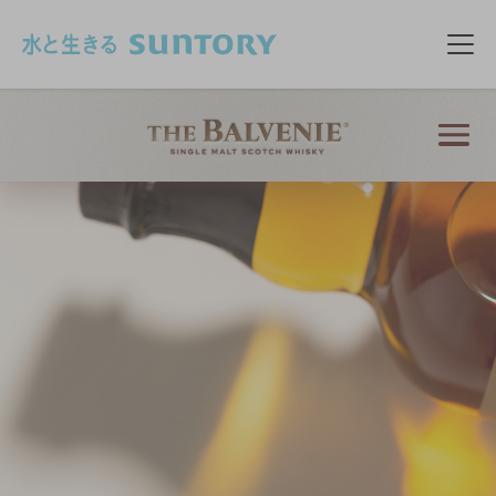
このページの本文へ移動
メニ
PRODUCTS
製品情報
FIVE RARE CRAFTS
類い稀なる5つの職人技
OUR CRAFTSMEN
クラフトマン