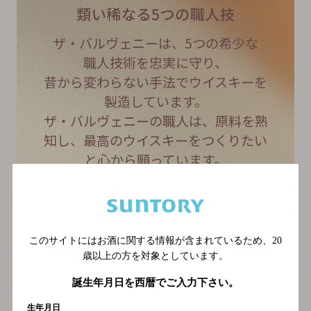
ザ・バルヴェニーは、5つの希少な
職人技術を忠実に守り、
昔から変わらない手法でウイスキーを
製造しています。
ザ・バルヴェニーの職人は、原料を熟
知し、
最高のウイスキーをつくりたい
と心から願っています。
詳しく見る
このサイトにはお酒に関する情報が含まれているため、
20
歳以上の方を対象としています。
誕生年月日を西暦でご入力下さい。
生年月日