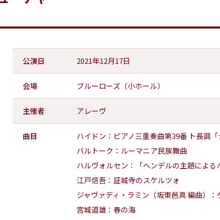
公演日
2021年12月17日
会場
ブルーローズ（小ホール）
主催者
アレーヴ
曲目
ハイドン：ピアノ三重奏曲第39番 ト長調
バルトーク：ルーマニア民族舞曲
ハルヴォルセン：「ヘンデルの主題によ
江戸信吾：証城寺のスケルツォ
ジャヴァディ・ラミン（坂東邑真 編曲）
宮城道雄：春の海