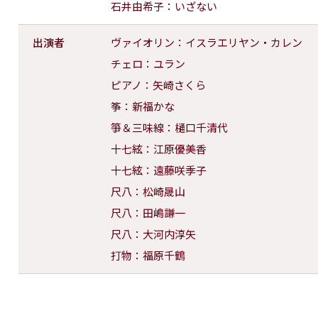
石井由希子：いざない
出演者
ヴァイオリン：イスラエリヤン・カレン
チェロ：ユラン
ピアノ：矢崎さくら
筝：新福かな
箏＆三味線：樋口千清代
十七絃：江原優美香
十七絃：遠藤咲季子
尺八：松崎晟山
尺八：田嶋謙一
尺八：大河内淳矢
打物：福原千鶴