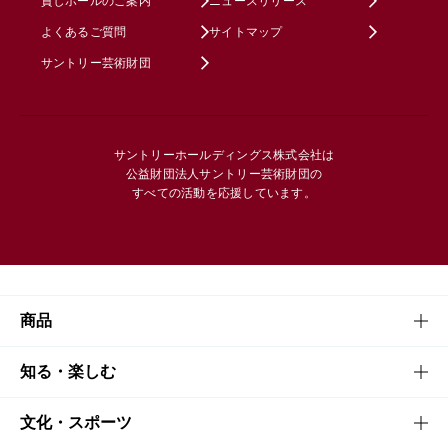
貸しホールのご案内
ニュースリリース
よくあるご質問
サイトマップ
サントリー芸術財団
サントリーホールディングス株式会社は
公益財団法人サントリー芸術財団の
すべての活動を応援しています。
商品
商品TOP
知る・楽しむ
商品一覧
知る・楽しむTOP
文化・スポーツ