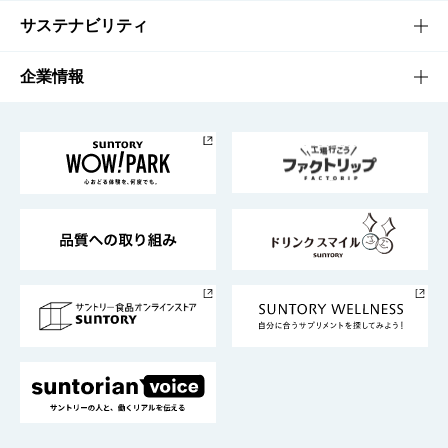
商品発売情報
キャンペーン
文化・スポーツTOP
サステナビリティ
栄養成分一覧
工場見学
サントリーホール
サステナビリティTOP
企業情報
お料理・お酒レシピ
サントリー美術館
トップメッセージ
企業情報TOP
地域情報
サントリーサンバーズ大阪
サントリーが考えるサステナビリティ経営
企業概要
東京サントリーサンゴリアス
ESG情報ポータル
グループ企業一覧
サントリースポーツ
サステナビリティストーリーズ
事業所一覧
採用情報