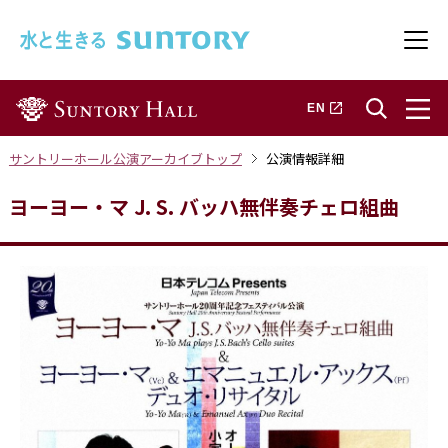
このページの本文へ移動
メニ
新しいタブで開きます
EN
サントリーホール公演アーカイブトップ
公演情報詳細
ヨーヨー・マ J. S. バッハ無伴奏チェロ組曲