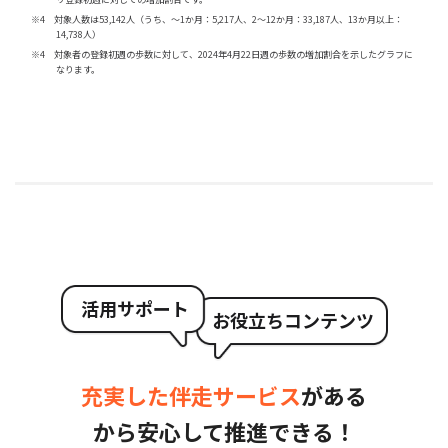
※4 対象人数は53,142人（うち、～1か月：5,217人、2～12か月：33,187人、13か月以上：
14,738人）
※4 対象者の登録初週の歩数に対して、2024年4月22日週の歩数の増加割合を示したグラフに
なります。
活用サポート
お役立ちコンテンツ
充実した伴走サービス
がある
から
安心して推進できる！