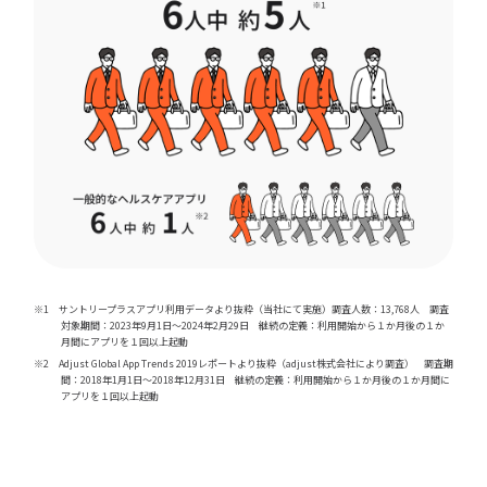
※1 サントリープラスアプリ利用データより抜粋（当社にて実施）調査人数：13,768人 調査
対象期間：2023年9月1日～2024年2月29日 継続の定義：利用開始から１か月後の１か
月間にアプリを１回以上起動
※2 Adjust Global App Trends 2019レポートより抜粋（adjust株式会社により調査） 調査期
間：2018年1月1日～2018年12月31日 継続の定義：利用開始から１か月後の１か月間に
アプリを１回以上起動