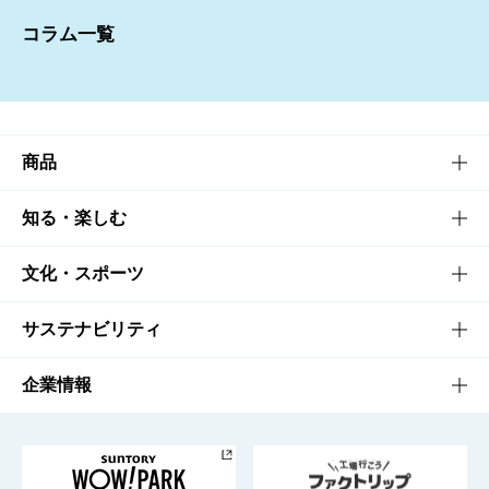
お問い合わせ
資料請求ダウンロード
コラム一覧
資料請求ダウンロード
商品
商品TOP
知る・楽しむ
商品一覧
知る・楽しむTOP
文化・スポーツ
商品発売情報
キャンペーン
文化・スポーツTOP
サステナビリティ
栄養成分一覧
工場見学
サントリーホール
サステナビリティTOP
企業情報
お料理・お酒レシピ
サントリー美術館
トップメッセージ
企業情報TOP
地域情報
サントリーサンバーズ大阪