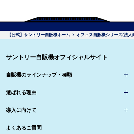
【公式】サントリー自販機ホーム
オフィス自販機シリーズ(法人
サントリー自販機オフィシャルサイト
自販機のラインナップ・種類
自販機のラインナップ・種類TOP
選ばれる理由
スタンダードタイプ自販機
選ばれる理由TOP
災害救済用自動販売機
導入に向けて
豊富なブランド商品
ユニバーサルデザイン自販機
自動販売機設置までの流れ
充実のサポート体制
よくあるご質問
アフターサービス・トラブル対応