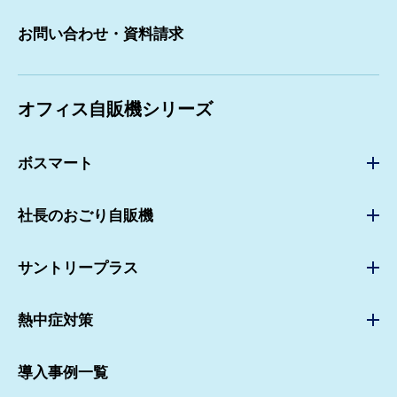
より良い職場環境づくり
お問い合わせ・資料請求
キャッシュレス自販機・電子マネー対応自販機
オフィス自販機シリーズ
ボスマート
ボスマートTOP
社長のおごり自販機
ボスマートカフェ
社長のおごり自販機TOP
ボスマートアイス
サントリープラス
導入事例
お問い合わせ
サントリープラスTOP
お問い合わせ
熱中症対策
資料請求ダウンロード
歩こうフェス
資料請求ダウンロード
熱中症対策TOP
トライアル申込み
導入事例
導入事例一覧
お問い合わせ