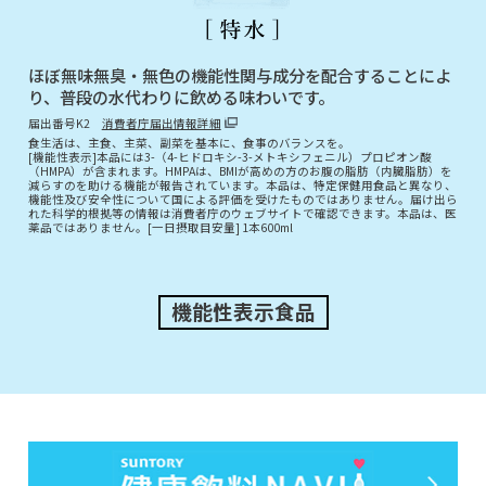
ほぼ無味無臭・無色の機能性関与成分を配合することによ
り、普段の水代わりに飲める味わいです。
届出番号K2
消費者庁届出情報詳細
食生活は、主食、主菜、副菜を基本に、食事のバランスを。
[機能性表示]本品には3-（4-ヒドロキシ-3-メトキシフェニル）プロピオン酸
（HMPA）が含まれます。HMPAは、BMIが高めの方のお腹の脂肪（内臓脂肪）を
減らすのを助ける機能が報告されています。本品は、特定保健用食品と異なり、
機能性及び安全性について国による評価を受けたものではありません。届け出ら
れた科学的根拠等の情報は消費者庁のウェブサイトで確認できます。本品は、医
薬品ではありません。[一日摂取目安量] 1本600ml
機能性表示食品