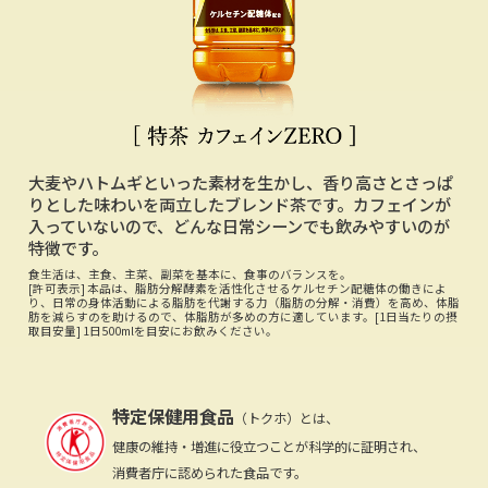
大麦やハトムギといった素材を生かし、香り高さとさっぱ
りとした味わいを両立したブレンド茶です。カフェインが
入っていないので、どんな日常シーンでも飲みやすいのが
特徴です。
食生活は、主食、主菜、副菜を基本に、食事のバランスを。
[許可表示] 本品は、脂肪分解酵素を活性化させるケルセチン配糖体の働きによ
り、日常の身体活動による脂肪を代謝する力（脂肪の分解・消費）を高め、体脂
肪を減らすのを助けるので、体脂肪が多めの方に適しています。[1日当たりの摂
取目安量] 1日500mlを目安にお飲みください。
特定保健用食品
（トクホ）とは、
健康の維持・増進に役立つことが科学的に証明され、
消費者庁に認められた食品です。