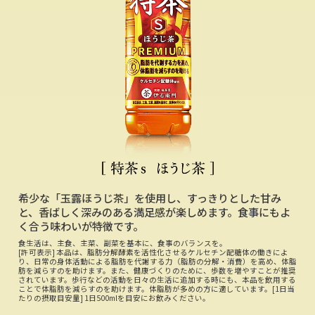
希少な「玉露ほうじ茶」を使用し、すっきりとした甘み
と、香ばしく深みのある満足感が楽しめます。食事にもよ
く合う味わいが特徴です。
食生活は、主食、主菜、副菜を基本に、食事のバランスを。
[許可表示] 本品は、脂肪分解酵素を活性化させるケルセチン配糖体の働きによ
り、日常の身体活動による脂肪を代謝する力（脂肪の分解・消費）を高め、体脂
肪を減らすのを助けます。また、健康づくりのために、歩数を増やすことが推奨
されています。歩行などの活動を日々の生活に追加する時にも、本品を飲用する
ことで体脂肪を減らすのを助けます。体脂肪が多めの方に適しています。[1日当
たりの摂取目安量] 1日500mlを目安にお飲みください。