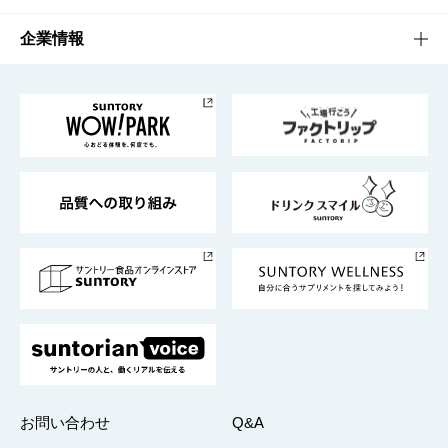
栄養成分一覧
工場見学
サントリーホール
サステナビリティTOP
企業情報
お料理・お酒レシピ
サントリー美術館
トップメッセージ
企業情報TOP
地域情報
サントリーサンバーズ大阪
サントリーが考えるサステナビリティ経営
企業概要
東京サントリーサンゴリアス
ESG情報ポータル
グループ企業一覧
サントリースポーツ
サステナビリティストーリーズ
事業所一覧
採用情報
お問い合わせ
Q&A