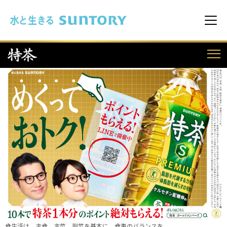
このページの本文へ移動
メニ
食生活は、主食、主菜、副菜を基本に、食事のバランスを。
食生活は、主食、主菜、副菜を基本に、食事のバランスを。