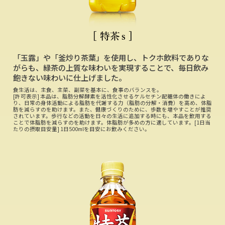
「玉露」や「釜炒り茶葉」を使用し、トクホ飲料でありな
がらも、緑茶の上質な味わいを実現することで、毎日飲み
飽きない味わいに仕上げました。
食生活は、主食、主菜、副菜を基本に、食事のバランスを。
[許可表示] 本品は、脂肪分解酵素を活性化させるケルセチン配糖体の働きによ
り、日常の身体活動による脂肪を代謝する力（脂肪の分解・消費）を高め、体脂
肪を減らすのを助けます。また、健康づくりのために、歩数を増やすことが推奨
されています。歩行などの活動を日々の生活に追加する時にも、本品を飲用する
ことで体脂肪を減らすのを助けます。体脂肪が多めの方に適しています。[1日当
たりの摂取目安量] 1日500mlを目安にお飲みください。