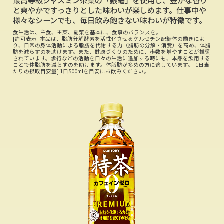
と爽やかですっきりとした味わいが楽しめます。仕事中や
様々なシーンでも、毎日飲み飽きない味わいが特徴です。
食生活は、主食、主菜、副菜を基本に、食事のバランスを。
[許可表示] 本品は、脂肪分解酵素を活性化させるケルセチン配糖体の働きによ
り、日常の身体活動による脂肪を代謝する力（脂肪の分解・消費）を高め、体脂
肪を減らすのを助けます。また、健康づくりのために、歩数を増やすことが推奨
されています。歩行などの活動を日々の生活に追加する時にも、本品を飲用する
ことで体脂肪を減らすのを助けます。体脂肪が多めの方に適しています。[1日当
たりの摂取目安量] 1日500mlを目安にお飲みください。