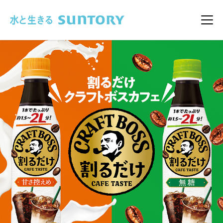
このページの本文へ移動
メニ