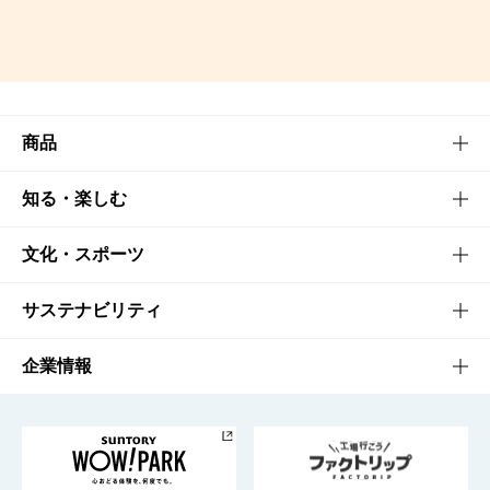
商品
商品TOP
知る・楽しむ
商品一覧
知る・楽しむTOP
文化・スポーツ
商品発売情報
キャンペーン
文化・スポーツTOP
サステナビリティ
栄養成分一覧
工場見学
サントリーホール
サステナビリティTOP
企業情報
お料理・お酒レシピ
サントリー美術館
トップメッセージ
企業情報TOP
地域情報
サントリーサンバーズ大阪
サントリーが考えるサステナビリティ経営
企業概要