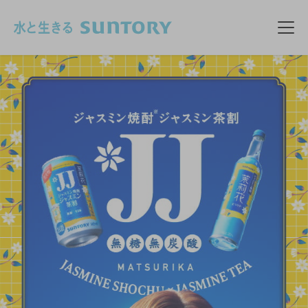
このページの本文へ移動
メニ