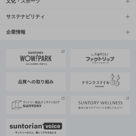
商品一覧
知る・楽しむTOP
文化・スポーツ
商品発売情報
キャンペーン
文化・スポーツTOP
サステナビリティ
栄養成分一覧
工場見学
サントリーホール
サステナビリティTOP
企業情報
お料理・お酒レシピ
サントリー美術館
トップメッセージ
企業情報TOP
地域情報
サントリーサンバーズ大阪
サントリーが考えるサステナビリティ経営
企業概要
東京サントリーサンゴリアス
ESG情報ポータル
グループ企業一覧
サントリースポーツ
サステナビリティストーリーズ
事業所一覧
採用情報