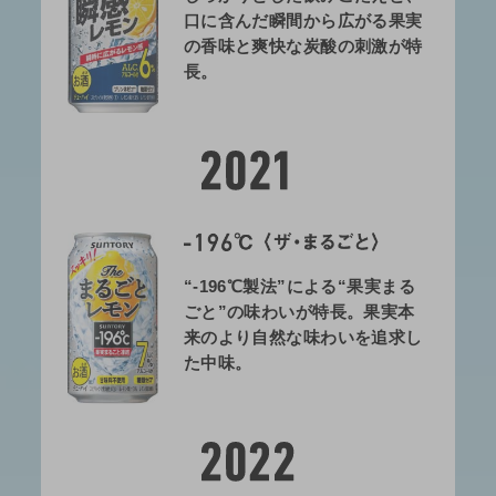
口に含んだ瞬間から広がる果実
の香味と爽快な炭酸の刺激が特
長。
“-196℃製法”による“果実まる
ごと”の味わいが特長。果実本
来のより自然な味わいを追求し
た中味。