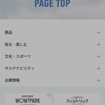
商品
商品TOP
知る・楽しむ
商品一覧
知る・楽しむTOP
文化・スポーツ
商品発売情報
キャンペーン
文化・スポーツTOP
サステナビリティ
栄養成分一覧
工場見学
サントリーホール
サステナビリティTOP
企業情報
お料理・お酒レシピ
サントリー美術館
トップメッセージ
企業情報TOP
地域情報
サントリーサンバーズ大阪
サントリーが考えるサステナビリティ経営
企業概要