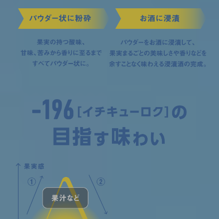
口
に
含
ん
で
か
ら