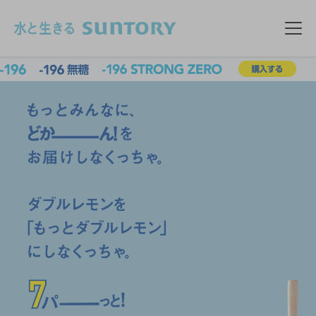
このページの本文へ移動
メニ