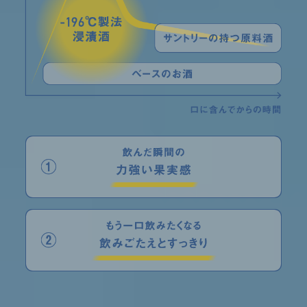
の
時
間
と
果
実
感
の
変
化
の
図
解