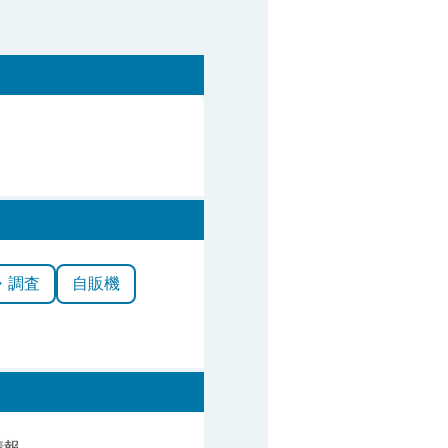
・調査
自販機
情報