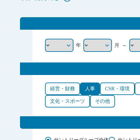
～
年
月
経営・財務
人事
CSR・環境
文化・スポーツ
その他
サントリーグループ全体
サントリ