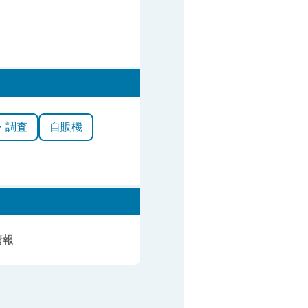
・調査
自販機
情報