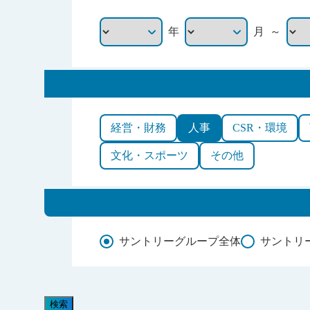
～
年
月
経営・財務
人事
CSR・環境
文化・スポーツ
その他
サントリーグループ全体
サントリ
検索