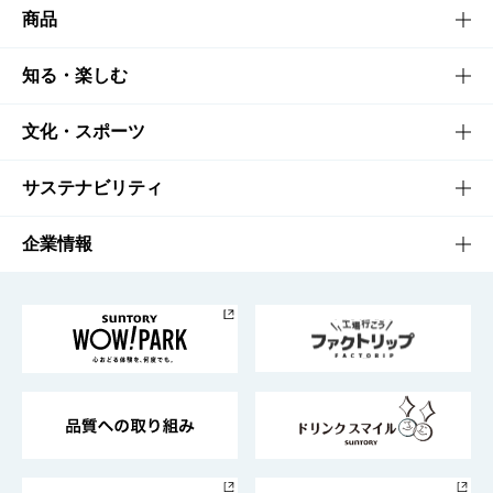
商品
商品TOP
知る・楽しむ
商品一覧
知る・楽しむTOP
文化・スポーツ
商品発売情報
キャンペーン
文化・スポーツTOP
サステナビリティ
栄養成分一覧
工場見学
サントリーホール
サステナビリティTOP
企業情報
お料理・お酒レシピ
サントリー美術館
トップメッセージ
企業情報TOP
地域情報
サントリーサンバーズ大阪
サントリーが考えるサステナビリティ経営
企業概要
東京サントリーサンゴリアス
ESG情報ポータル
グループ企業一覧
サントリースポーツ
サステナビリティストーリーズ
事業所一覧