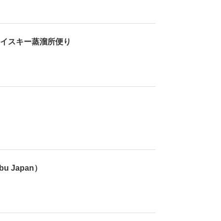
イスキー蒸溜所便り
u Japan）