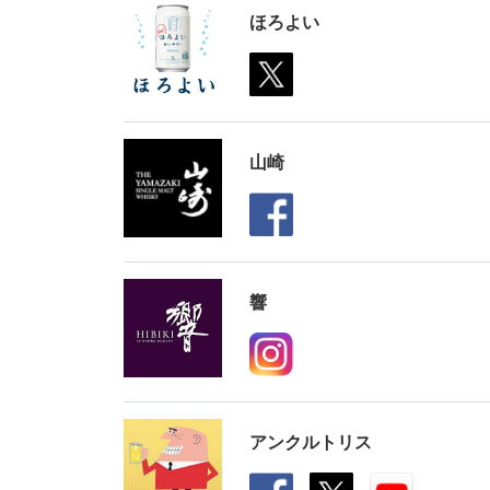
ほろよい
山崎
響
アンクルトリス