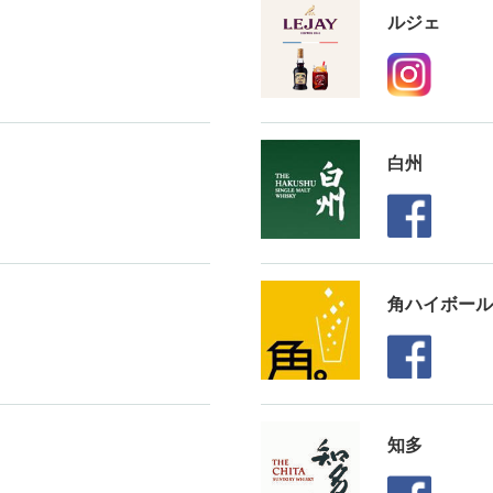
ルジェ
白州
角ハイボール
知多