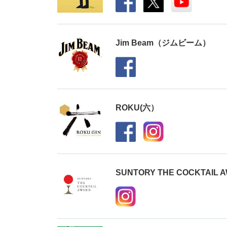
Jim Beam（ジムビーム）
ROKU(六）
SUNTORY THE COCKTAIL 