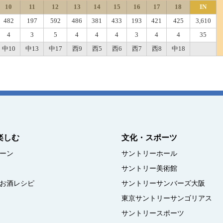
10
11
12
13
14
15
16
17
18
IN
482
197
592
486
381
433
193
421
425
3,610
4
3
5
4
4
4
3
4
4
35
中10
中13
中17
西9
西5
西6
西7
西8
中18
楽しむ
文化・スポーツ
ーン
サントリーホール
サントリー美術館
お酒レシピ
サントリーサンバーズ大阪
東京サントリーサンゴリアス
サントリースポーツ