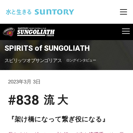
このページの本文へ移動
メニ
SUNGOLIATH
SPIRITS of SUNGOLIATH
スピリッツオブサンゴリアス
ロングインタビュー
2023年3月 3日
#838
流 大
『架け橋になって繋ぎ役になる』