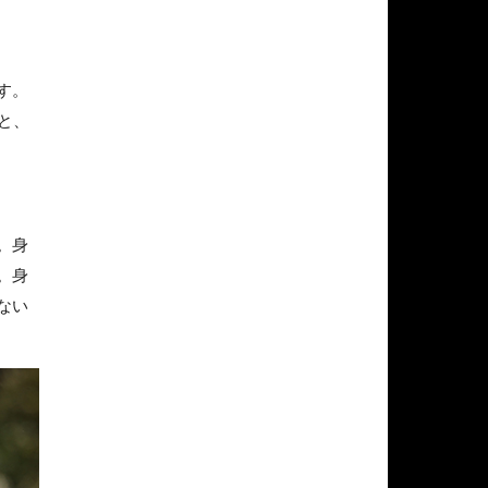
す。
と、
。身
。身
ない