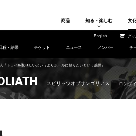
商品
知る・楽しむ
文
H
English
グッ
日程・結果
チケット
ニュース
メンバー
チ
藤 直人『トライを取りたいというよりボールに触りたいという感覚』
GOLIATH
スピリッツオブサンゴリアス
ロング