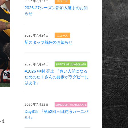
2026年
7月27日
2026-27シーズン新加入選手のお知
らせ
2026年
7月24日
新スタッフ就任のお知らせ
2026年
7月24日
#1026 中村 亮土 『良い人間になる
ためのたくさんの要素がラグビーに
はある』
2026年
7月22日
Day818 『第52回三田納涼カーニバ
ル♪』
いま