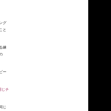
ング
こと
る練
の
ピー
同じチ
同じ