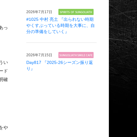
2026年
7月17日
#1025 中村 亮土 『出られない時期
やくすぶっている時期を大事に、自
あっ
分の準備をしていく』
2026年
7月15日
うい
Day817 『2025-26シーズン振り返
り』
ード
明確
をや