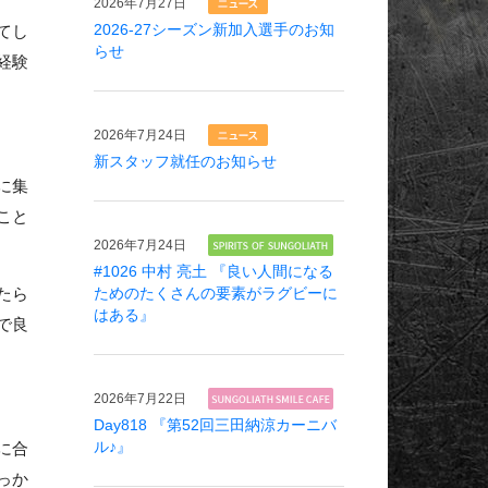
2026年
7月27日
てし
2026-27シーズン新加入選手のお知
らせ
経験
2026年
7月24日
新スタッフ就任のお知らせ
に集
こと
2026年
7月24日
#1026 中村 亮土 『良い人間になる
たら
ためのたくさんの要素がラグビーに
はある』
で良
2026年
7月22日
Day818 『第52回三田納涼カーニバ
に合
ル♪』
っか