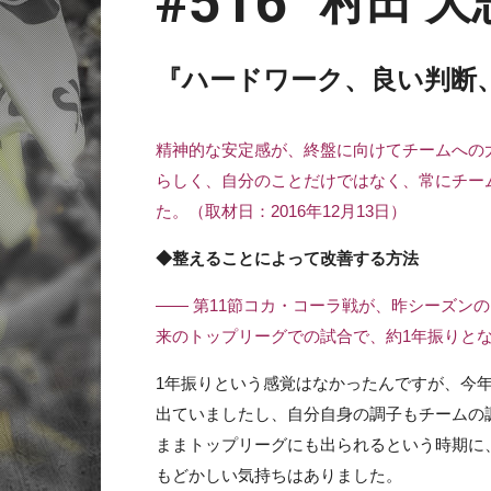
#516
村田 大
『ハードワーク、良い判断
精神的な安定感が、終盤に向けてチームへの
らしく、自分のことだけではなく、常にチー
た。（取材日：2016年12月13日）
◆整えることによって改善する方法
—— 第11節コカ・コーラ戦が、昨シーズンの
来のトップリーグでの試合で、約1年振りと
1年振りという感覚はなかったんですが、今
出ていましたし、自分自身の調子もチームの
ままトップリーグにも出られるという時期に
もどかしい気持ちはありました。