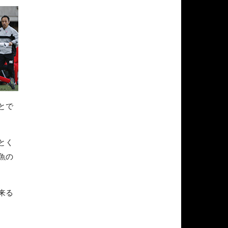
とで
とく
魚の
来る