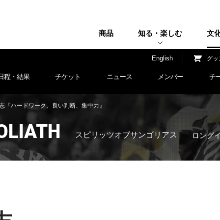
商品
知る・楽しむ
文
H
English
グッ
日程・結果
チケット
ニュース
メンバー
チ
田 大志『ハードワーク、良い判断、集中力』
GOLIATH
スピリッツオブサンゴリアス
ロング