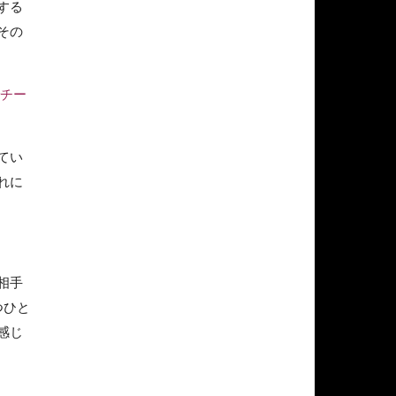
する
その
でチー
てい
れに
相手
つひと
感じ