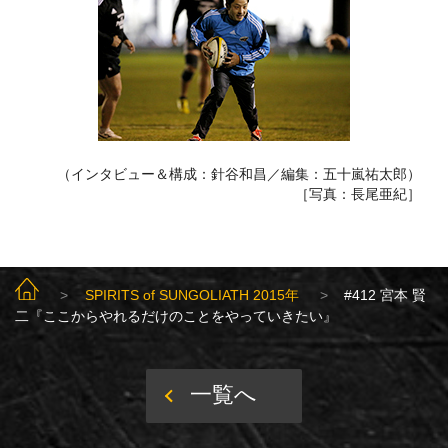
（インタビュー＆構成：針谷和昌／編集：五十嵐祐太郎）
［写真：長尾亜紀］
SUNGOLIATH TOP
SPIRITS of SUNGOLIATH 2015年
#412 宮本 賢
二『ここからやれるだけのことをやっていきたい』
一覧へ