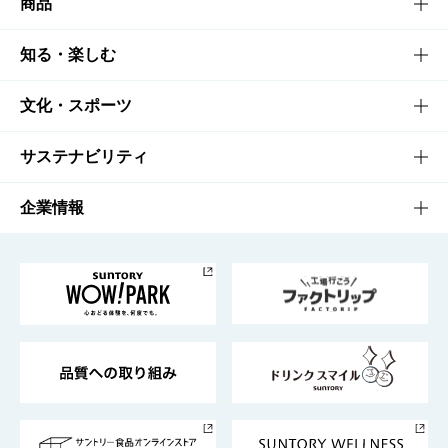
商品
商品TOP
知る・楽しむ
商品一覧
知る・楽しむTOP
文化・スポーツ
商品発売情報
キャンペーン
文化・スポーツTOP
サステナビリティ
栄養成分一覧
工場見学
サントリーホール
サステナビリティTOP
企業情報
お料理・お酒レシピ
サントリー美術館
トップメッセージ
企業情報TOP
地域情報
サントリーサンバーズ大阪
サントリーが考えるサステナビリティ経営
企業概要
東京サントリーサンゴリアス
ESG情報ポータル
グループ企業一覧
サントリースポーツ
サステナビリティストーリーズ
事業所一覧