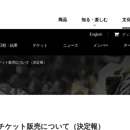
商品
知る・楽しむ
文
H
English
グッ
日程・結果
チケット
ニュース
メンバー
チ
ケット販売について（決定報）
チケット販売について（決定報）