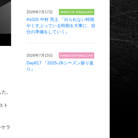
2026年
7月17日
#1025 中村 亮土 『出られない時期
やくすぶっている時期を大事に、自
分の準備をしていく』
2026年
7月15日
Day817 『2025-26シーズン振り返
り』
した。
スト
チケラ