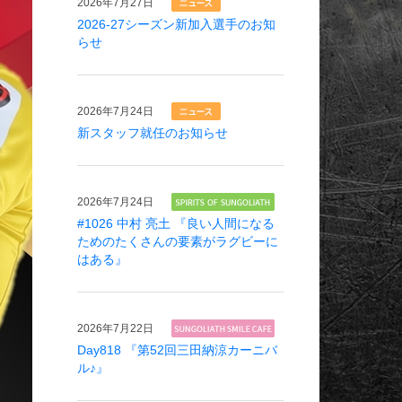
2026年
7月27日
2026-27シーズン新加入選手のお知
らせ
2026年
7月24日
新スタッフ就任のお知らせ
2026年
7月24日
#1026 中村 亮土 『良い人間になる
ためのたくさんの要素がラグビーに
はある』
2026年
7月22日
Day818 『第52回三田納涼カーニバ
ル♪』