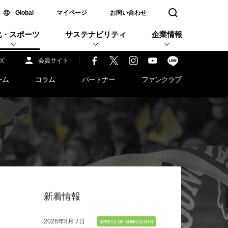
新しいウィンドウで開く
Global
マイページ
お問い合わせ
検索窓を開く
化・スポーツ
サステナビリティ
企業情報
ズ
会員サイト
ーム
コラム
パートナー
ファンクラブ
新着情報
2026年
8月 7日