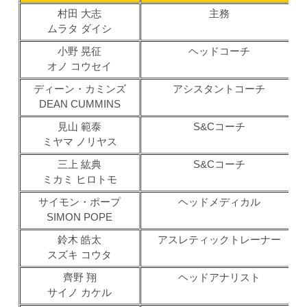
村田 大志
主務
ムラタ ダイシ
小野 晃征
ヘッドコーチ
オノ コウセイ
ディーン・カミンズ
アシスタントコーチ
DEAN CUMMINS
見山 範泰
S&Cコーチ
ミヤマ ノリヤス
三上 紘典
S&Cコーチ
ミカミ ヒロトモ
サイモン・ポープ
ヘッドメディカル
SIMON POPE
鈴木 皓太
アスレティックトレーナー
スズキ コウタ
齊野 翔
ヘッドアナリスト
サイノ カケル