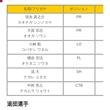
名前/フリガナ
ポジション
垣永 真之介
PR
カキナガ シンノスケ
（
大賀 宗志
PR
2
オオガ ソウシ
（
小林 航
LO
コバヤシ ワタル
（
桶谷 宗汰
FL
オケタニ ソウタ
（
流 大
SH
ナガレ ユタカ
（
中村 亮土
CTB
ナカムラ リョウト
（
退団選手