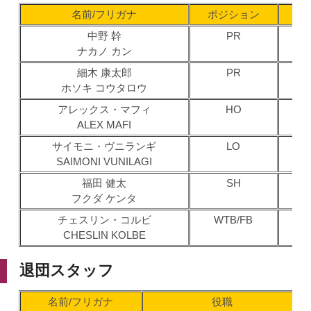
名前/フリガナ
ポジション
中野 幹
PR
ナカノ カン
（
細木 康太郎
PR
ホソキ コウタロウ
（
アレックス・マフィ
HO
ALEX MAFI
（
サイモニ・ヴニランギ
LO
SAIMONI VUNILAGI
（
福田 健太
SH
フクダ ケンタ
（
チェスリン・コルビ
WTB/FB
CHESLIN KOLBE
（
退団スタッフ
名前/フリガナ
役職