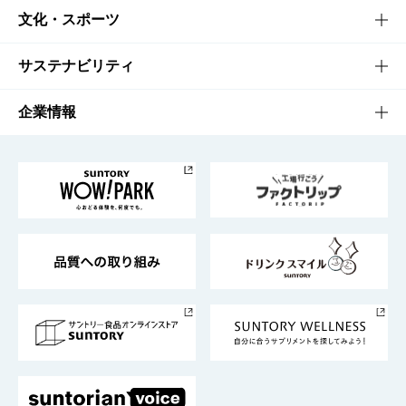
商品一覧
知る・楽しむTOP
文化・スポーツ
商品発売情報
キャンペーン
文化・スポーツTOP
サステナビリティ
栄養成分一覧
工場見学
サントリーホール
サステナビリティTOP
企業情報
お料理・お酒レシピ
サントリー美術館
トップメッセージ
企業情報TOP
地域情報
サントリーサンバーズ大阪
サントリーが考えるサステナビリティ経営
企業概要
東京サントリーサンゴリアス
ESG情報ポータル
グループ企業一覧
サントリースポーツ
サステナビリティストーリーズ
事業所一覧
採用情報